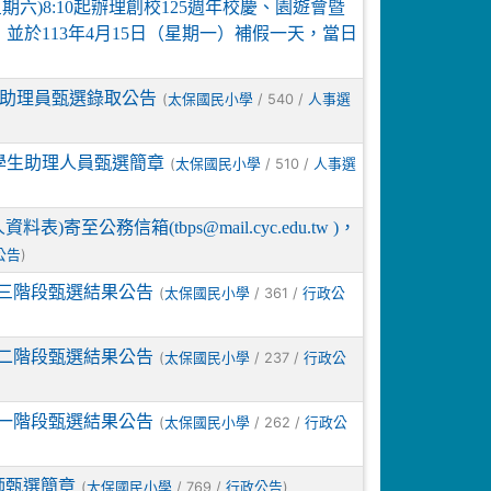
期六)8:10起辦理創校125週年校慶、園遊會暨
於113年4月15日（星期一）補假一天，當日
教助理員甄選錄取公告
(
/ 540 /
太保國民小學
人事選
教學生助理人員甄選簡章
(
/ 510 /
太保國民小學
人事選
公務信箱(tbps@mail.cyc.edu.tw )，
)
公告
第三階段甄選結果公告
(
/ 361 /
太保國民小學
行政公
第二階段甄選結果公告
(
/ 237 /
太保國民小學
行政公
第一階段甄選結果公告
(
/ 262 /
太保國民小學
行政公
師甄選簡章
(
/ 769 /
)
太保國民小學
行政公告