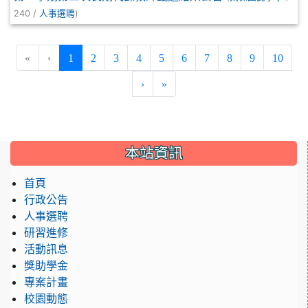
240 /
)
人事選聘
(current)
«
‹
1
2
3
4
5
6
7
8
9
10
›
»
:::
本站資訊
首頁
行政公告
人事選聘
研習進修
活動訊息
獎助學金
專案計畫
校園動態