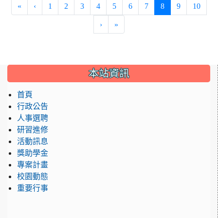
(current)
«
‹
1
2
3
4
5
6
7
8
9
10
›
»
:::
本站資訊
首頁
行政公告
人事選聘
研習進修
活動訊息
獎助學金
專案計畫
校園動態
重要行事