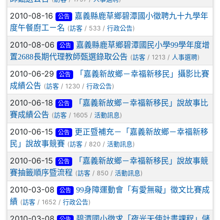
2010-08-16
嘉義縣鹿草鄉碧潭國小徵聘九十九學年
公告
度午餐廚工ㄧ名
(
/ 533 /
)
訪客
行政公告
2010-08-06
嘉義縣鹿草鄉碧潭國民小學99學年度增
公告
置2688長期代理教師甄選錄取公告
(
/ 1213 /
)
訪客
人事選聘
2010-06-29
「嘉義新故鄉－幸福新移民」攝影比賽
公告
成績公告
(
/ 1230 /
)
訪客
行政公告
2010-06-18
「嘉義新故鄉－幸福新移民」說故事比
公告
賽成績公告
(
/ 1605 /
)
訪客
活動訊息
2010-06-15
更正暨補充－「嘉義新故鄉－幸福新移
公告
民」說故事競賽
(
/ 820 /
)
訪客
活動訊息
2010-06-15
「嘉義新故鄉－幸福新移民」說故事競
公告
賽抽籤順序暨流程
(
/ 850 /
)
訪客
活動訊息
2010-03-08
99身障運動會「有愛無礙」徵文比賽成
公告
績
(
/ 1652 /
)
訪客
行政公告
2010-03-08
碧潭國小徵求「夜光天使計畫課程」儲
公告