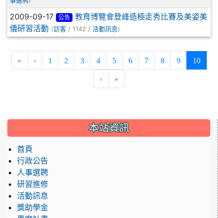
)
事選聘
2009-09-17
教育博覽會登峰造極走秀比賽及美姿美
公告
儀研習活動
(
/ 1142 /
)
訪客
活動訊息
(curre
«
‹
1
2
3
4
5
6
7
8
9
10
›
»
:::
本站資訊
首頁
行政公告
人事選聘
研習進修
活動訊息
獎助學金