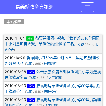
嘉義縣教育資訊網
:::
本站消息
文章列表
2010-11-04
恭賀碧潭國小參加「教育部2010全國國
分享
中小創意影音大賽」榮獲佳績(全國第四名)
(
/ 628 /
訪客
行
)
政公告
2010-10-29
碧潭國小訂於99年10月29日（星期五)辦理校
外教學活動
(
/ 865 /
)
訪客
校園動態
2010-08-26
公告嘉義縣鹿草鄉碧潭國民小學甄選護
公告
理師錄取名單
(
/ 1351 /
)
訪客
人事選聘
2010-08-20
嘉義縣鹿草鄉碧潭國民小學99學年度廚
公告
工錄取公告
(
/ 545 /
)
訪客
行政公告
2010-08-20
嘉義縣鹿草鄉碧潭國民小學99年度護理
公告
師甄選公告
(
/ 1797 /
)
訪客
人事選聘