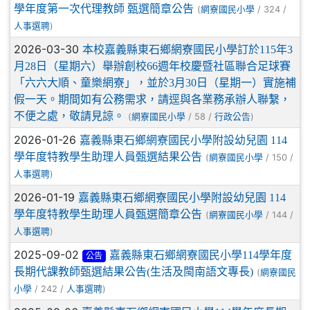
學年度第一次代理教師 甄選簡章公告
(
/ 324 /
網寮國民小學
)
人事選聘
2026-03-30
本校嘉義縣東石鄉網寮國民小學訂於115年3
月28日（星期六）舉辦創校66週年校慶暨社區聯合足球賽
「六六大順、童樂網寮」，並於3月30日（星期一）實施補
假一天。期間如有公務需求，請逕與各業務承辦人聯繫，
不便之處，敬請見諒。
(
/ 58 /
)
網寮國民小學
行政公告
2026-01-26
嘉義縣東石鄉網寮國民小學附設幼兒園 114
學年度特教學生助理人員甄選結果公告
(
/ 150 /
網寮國民小學
)
人事選聘
2026-01-19
嘉義縣東石鄉網寮國民小學附設幼兒園 114
學年度特教學生助理人員甄選簡章公告
(
/ 144 /
網寮國民小學
)
人事選聘
2025-09-02
嘉義縣東石鄉網寮國民小學114學年度
公告
長期代課教師甄選結果公告(生活及閩南語文專長)
(
網寮國民
/ 242 /
)
小學
人事選聘