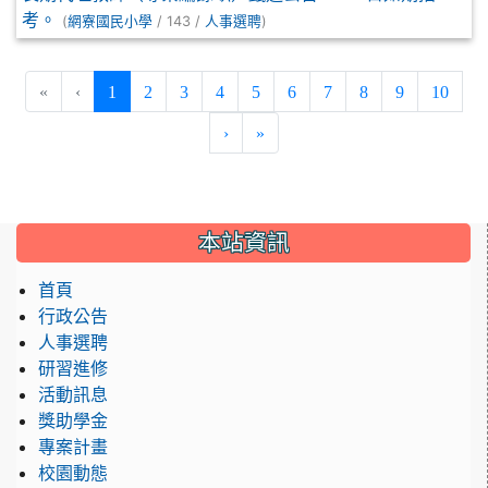
考。
(
/ 143 /
)
網寮國民小學
人事選聘
(current)
«
‹
1
2
3
4
5
6
7
8
9
10
›
»
:::
本站資訊
首頁
行政公告
人事選聘
研習進修
活動訊息
獎助學金
專案計畫
校園動態