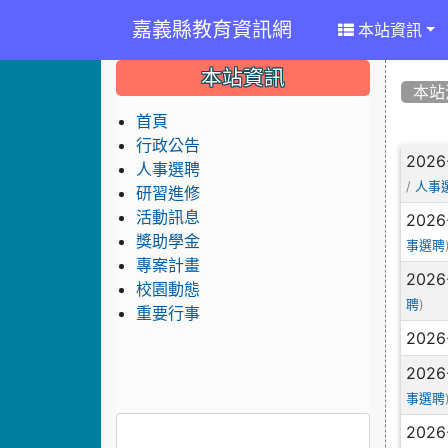
嘉義縣教育資訊網
本站資訊
:::
:::
:::
本站資訊
本站
首頁
行政公告
文
2026
人事選聘
/
人事
研習進修
活動訊息
2026
獎助學金
事選聘
專案計畫
2026
校園動態
)
聘
重要行事
2026
2026
事選聘
2026