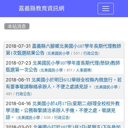
嘉義縣教育資訊網
:::
本站消息
文章列表
2018-07-31
嘉義縣六腳鄉北美國小107學年長期代理教師
第1次甄選結果公告
(
/ 551 /
)
北美國民小學
行政公告
2018-07-23
北美國民小學107學年度長期代理(懸缺)教師
甄選第一次公告
(
/ 811 /
)
北美國民小學
人事選聘
2018-06-11
北美國小於明日6/12舉辦全校縣內微旅行，若
有要事敬請聯絡承辦人，不便之處請見諒。
(
/
北美國民小學
491 /
)
行政公告
2018-04-16
北美國小於4月17日(星期二)辦理全校校外教
學活動，公務聯繫請洽承辦人手機，不便之處，敬請見
諒。
(
/ 506 /
)
北美國民小學
行政公告
2018-03-02
北美國小訂於107年3月2日(星期五)下午參加