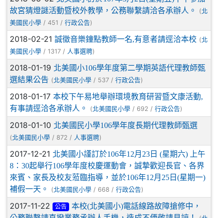
故宮猜燈謎活動暨校外教學，公務聯繫請洽各承辦人。
(
北
/ 451 /
)
美國民小學
行政公告
2018-02-21
誠徵音樂鐘點教師一名,有意者請逕洽本校
(
北
/ 1317 /
)
美國民小學
人事選聘
2018-01-19
北美國小106學年度第二學期英語代理教師甄
選結果公告
(
/ 537 /
)
北美國民小學
行政公告
2018-01-17
本校下午易地舉辦環境教育研習暨文康活動,
有事請逕洽各承辦人。
(
/ 692 /
)
北美國民小學
行政公告
2018-01-10
北美國民小學106學年度長期代理教師甄選
(
/ 872 /
)
北美國民小學
人事選聘
2017-12-21
北美國小謹訂於106年12月23日 (星期六) 上午
8：30起舉行106學年度校慶運動會，誠摯歡迎長官、各界
來賓、家長及校友蒞臨指導，並於106年12月25日(星期一)
補假一天。
(
/ 668 /
)
北美國民小學
行政公告
2017-11-22
本校(北美國小)電話線路故障搶修中，
公告
公務聯繫請直撥業務承辦人手機，造成不便敬請見諒！