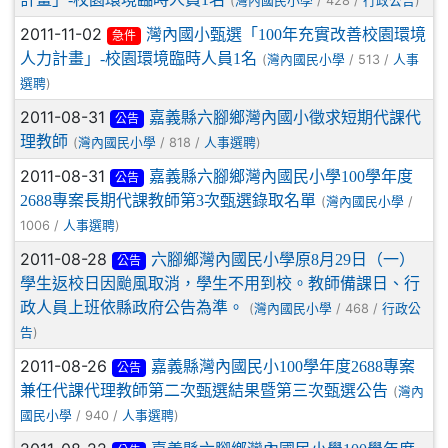
(
/ 428 /
)
灣內國民小學
行政公告
2011-11-02
灣內國小甄選「100年充實改善校園環境
急件
人力計畫」-校園環境臨時人員1名
(
/ 513 /
灣內國民小學
人事
)
選聘
2011-08-31
嘉義縣六腳鄉灣內國小徵求短期代課代
公告
理教師
(
/ 818 /
)
灣內國民小學
人事選聘
2011-08-31
嘉義縣六腳鄉灣內國民小學100學年度
公告
2688專案長期代課教師第3次甄選錄取名單
(
/
灣內國民小學
1006 /
)
人事選聘
2011-08-28
六腳鄉灣內國民小學原8月29日（一）
公告
學生返校日因颱風取消，學生不用到校。教師備課日、行
政人員上班依縣政府公告為準。
(
/ 468 /
灣內國民小學
行政公
)
告
2011-08-26
嘉義縣灣內國民小100學年度2688專案
公告
兼任代課代理教師第二次甄選結果暨第三次甄選公告
(
灣內
/ 940 /
)
國民小學
人事選聘