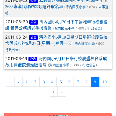
2011-08-22
嘉義縣六腳鄉灣內國民小學100學年度
公告
2688專案代課教師甄選錄取名單
(
/ 870 /
灣內國民小學
人事選
)
聘
2011-06-30
灣內國小6月30日下午易地舉行校務會
公告
議,若有公務請以手機聯繫
(
/ 409 /
)
灣內國民小學
行政公告
2011-06-24
灣內國小6月19日星期日舉辦校慶暨校
公告
舍落成典禮6月27日(星期一)補假一天
(
/ 500 /
灣內國民小學
)
行政公告
2011-06-19
灣內國小6月19日舉行校慶暨校舍落成
公告
啟用典禮歡迎蒞臨指導
(
/ 606 /
)
灣內國民小學
行政公告
(current)
«
‹
1
2
3
4
5
6
7
8
9
10
›
»
:::