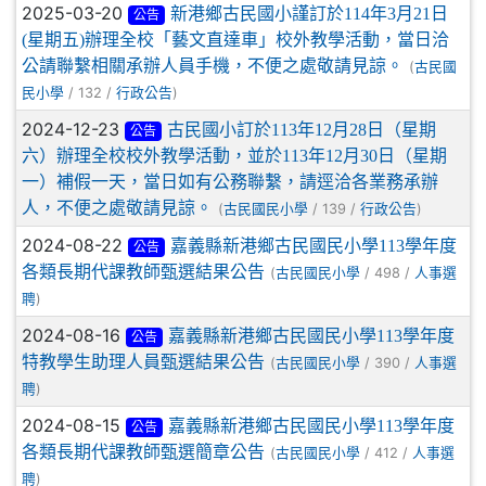
2025-03-20
新港鄉古民國小謹訂於114年3月21日
公告
(星期五)辦理全校「藝文直達車」校外教學活動，當日洽
公請聯繫相關承辦人員手機，不便之處敬請見諒。
(
古民國
/ 132 /
)
民小學
行政公告
2024-12-23
古民國小訂於113年12月28日（星期
公告
六）辦理全校校外教學活動，並於113年12月30日（星期
一）補假一天，當日如有公務聯繫，請逕洽各業務承辦
人，不便之處敬請見諒。
(
/ 139 /
)
古民國民小學
行政公告
2024-08-22
嘉義縣新港鄉古民國民小學113學年度
公告
各類長期代課教師甄選結果公告
(
/ 498 /
古民國民小學
人事選
)
聘
2024-08-16
嘉義縣新港鄉古民國民小學113學年度
公告
特教學生助理人員甄選結果公告
(
/ 390 /
古民國民小學
人事選
)
聘
2024-08-15
嘉義縣新港鄉古民國民小學113學年度
公告
各類長期代課教師甄選簡章公告
(
/ 412 /
古民國民小學
人事選
)
聘