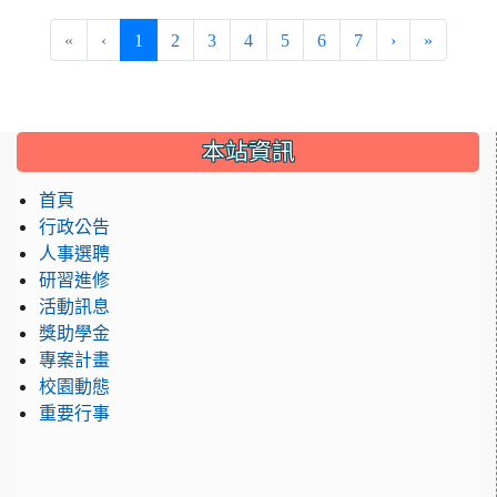
(current)
«
‹
1
2
3
4
5
6
7
›
»
:::
本站資訊
首頁
行政公告
人事選聘
研習進修
活動訊息
獎助學金
專案計畫
校園動態
重要行事