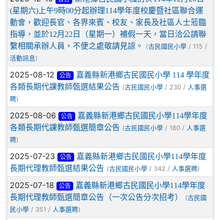
(星期六)上午9時00分起辦理114學年度校慶暨社區聯合運
動會，歡迎長官、各界來賓、校友、家長及社區人士蒞臨
指導，並於12月22日（星期一）補假一天，當日洽公請聯
繫相關承辦人員，不便之處敬請見諒。
(
/ 115 /
古民國民小學
)
活動訊息
2025-08-12
嘉義縣新港鄉古民國民小學 114 學年度
公告
各類長期代課教師甄選結果公告
(
/ 230 /
古民國民小學
人事選
)
聘
2025-08-06
嘉義縣新港鄉古民國民小學114學年度
公告
各類長期代課教師甄選簡章公告
(
/ 180 /
古民國民小學
人事選
)
聘
2025-07-23
嘉義縣新港鄉古民國民小學114學年度
公告
長期代理教師甄選結果公告
(
/ 342 /
)
古民國民小學
人事選聘
2025-07-18
嘉義縣新港鄉古民國民小學114學年度
公告
長期代理教師甄選簡章公告（一次公告分次招考）
(
古民國
/ 351 /
)
民小學
人事選聘