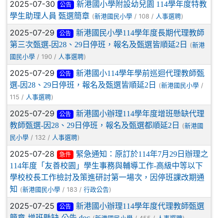
2025-07-30
新港國小學附設幼兒園 114學年度特教
公告
學生助理人員 甄選簡章
(
/ 108 /
)
新港國民小學
人事選聘
2025-07-29
新港國民小學114學年度長期代理教師
公告
第三次甄選-因28、29日停班，報名及甄選皆順延2日
(
新港
/ 190 /
)
國民小學
人事選聘
2025-07-29
新港國小114學年學前巡迴代理教師甄
公告
選-因28、29日停班，報名及甄選皆順延2日
(
/
新港國民小學
115 /
)
人事選聘
2025-07-29
新港國小辦理114學年度增班懸缺代理
公告
教師甄選-因28、29日停班，報名及甄選都順延2日
(
新港國
/ 132 /
)
民小學
人事選聘
2025-07-28
緊急通知：原訂於114年7月29日辦理之
急件
114年度「友善校園」學生事務與輔導工作-高級中等以下
學校校長工作檢討及策進研討第一場次，因停班課改期通
知
(
/ 183 /
)
新港國民小學
行政公告
2025-07-25
新港國小辦理114學年度代理教師甄選
公告
簡章-增班懸缺-公告.doc