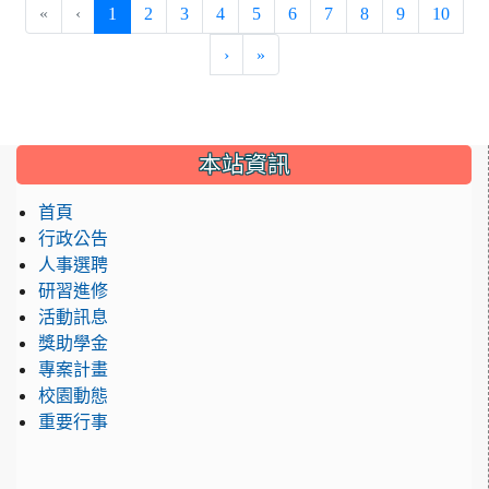
(current)
«
‹
1
2
3
4
5
6
7
8
9
10
›
»
:::
本站資訊
首頁
行政公告
人事選聘
研習進修
活動訊息
獎助學金
專案計畫
校園動態
重要行事