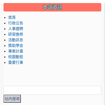
:::
本站資訊
首頁
行政公告
人事選聘
研習進修
活動訊息
獎助學金
專案計畫
校園動態
重要行事