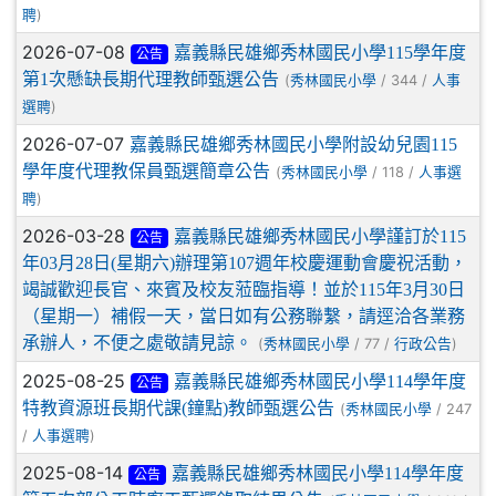
)
聘
2026-07-08
嘉義縣民雄鄉秀林國民小學115學年度
公告
第1次懸缺長期代理教師甄選公告
(
/ 344 /
秀林國民小學
人事
)
選聘
2026-07-07
嘉義縣民雄鄉秀林國民小學附設幼兒園115
學年度代理教保員甄選簡章公告
(
/ 118 /
秀林國民小學
人事選
)
聘
2026-03-28
嘉義縣民雄鄉秀林國民小學謹訂於115
公告
年03月28日(星期六)辦理第107週年校慶運動會慶祝活動，
竭誠歡迎長官、來賓及校友蒞臨指導！並於115年3月30日
（星期一）補假一天，當日如有公務聯繫，請逕洽各業務
承辦人，不便之處敬請見諒。
(
/ 77 /
)
秀林國民小學
行政公告
2025-08-25
嘉義縣民雄鄉秀林國民小學114學年度
公告
特教資源班長期代課(鐘點)教師甄選公告
(
/ 247
秀林國民小學
/
)
人事選聘
2025-08-14
嘉義縣民雄鄉秀林國民小學114學年度
公告