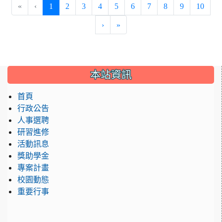
(current)
«
‹
1
2
3
4
5
6
7
8
9
10
›
»
:::
本站資訊
首頁
行政公告
人事選聘
研習進修
活動訊息
獎助學金
專案計畫
校園動態
重要行事