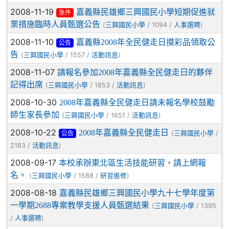
2008-11-19
嘉義縣民雄鄉三興國民小學短期促進就
急件
業措施臨時人員甄選公告
(
/ 1094 /
)
三興國民小學
人事選聘
2008-11-10
嘉義縣2008年全民健走日摸彩品領取公
公告
告
(
/ 1557 /
)
三興國民小學
活動訊息
2008-11-07
請報名參加2008年嘉義縣全民健走日的夥伴
記得出席
(
/ 1853 /
)
三興國民小學
活動訊息
2008-10-30
2008年嘉義縣全民健走日請未報名學校鼓勵
師生家長參加
(
/ 1651 /
)
三興國民小學
活動訊息
2008-10-22
2008年嘉義縣全民健走日
(
/
三興國民小學
公告
2183 /
)
活動訊息
2008-09-17
本校承辦東北區生活技能研習，請上網報
名。
(
/ 1588 /
)
三興國民小學
研習進修
2008-08-18
嘉義縣民雄鄉三興國民小學九十七學年度第
一學期2688專案教學支援人員甄選結果
(
/ 1395
三興國民小學
/
)
人事選聘