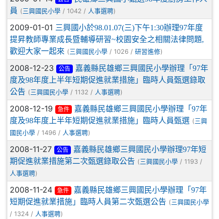
員
(
/ 1042 /
)
三興國民小學
人事選聘
2009-01-01
三興國小於98.01.07(三)下午1:30辦理97年度
提昇教師專業成長暨輔導研習~校園安全之相關法律問題,
歡迎大家一起來
(
/ 1026 /
)
三興國民小學
研習進修
2008-12-23
嘉義縣民雄鄉三興國民小學辦理「97年
公告
度及98年度上半年短期促進就業措施」臨時人員甄選錄取
公告
(
/ 1132 /
)
三興國民小學
人事選聘
2008-12-19
嘉義縣民雄鄉三興國民小學辦理「97年
急件
度及98年度上半年短期促進就業措施」臨時人員甄選
(
三興
/ 1496 /
)
國民小學
人事選聘
2008-11-27
嘉義縣民雄鄉三興國民小學辦理97年短
公告
期促進就業措施第二次甄選錄取公告
(
/ 1193 /
三興國民小學
)
人事選聘
2008-11-24
嘉義縣民雄鄉三興國民小學辦理「97年
急件
短期促進就業措施」臨時人員第二次甄選公告
(
三興國民小學
/ 1324 /
)
人事選聘