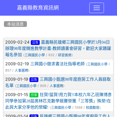
嘉義縣教育資訊網
:::
本站消息
文章列表
2009-02-24
嘉義縣民雄鄉三興國民小學於3月04日
公告
辦理98年度精進教學計畫-教師讀書會研習，歡迎大家踴躍
報名參加
(
/ 932 /
)
三興國民小學
研習進修
2009-02-19
三興國小徵求書法社指導老師
(
/
三興國民小學
857 /
)
人事選聘
2009-01-19
三興國小甄選98年度廚房工作人員錄取
公告
名單
(
/ 909 /
)
三興國民小學
人事選聘
2009-01-15
狂賀!猛賀!用力賀!!本校六年乙班陳博彥
分享
同學參加第28屆奧林匹克數學競賽榮獲「三等獎」殊榮!在
此與大家分享他的榮耀!
(
/ 1568 /
)
三興國民小學
校園動態
2009-01-14
民雄鄉三興國小甄選98年度廚房工作人
公告