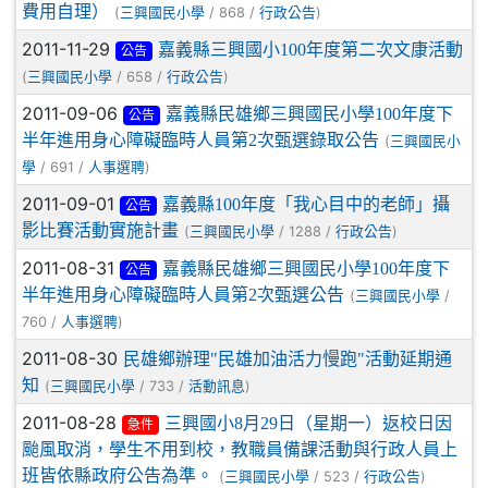
費用自理）
(
/ 868 /
)
三興國民小學
行政公告
2011-11-29
嘉義縣三興國小100年度第二次文康活動
公告
(
/ 658 /
)
三興國民小學
行政公告
2011-09-06
嘉義縣民雄鄉三興國民小學100年度下
公告
半年進用身心障礙臨時人員第2次甄選錄取公告
(
三興國民小
/ 691 /
)
學
人事選聘
2011-09-01
嘉義縣100年度「我心目中的老師」攝
公告
影比賽活動實施計畫
(
/ 1288 /
)
三興國民小學
行政公告
2011-08-31
嘉義縣民雄鄉三興國民小學100年度下
公告
半年進用身心障礙臨時人員第2次甄選公告
(
/
三興國民小學
760 /
)
人事選聘
2011-08-30
民雄鄉辦理"民雄加油活力慢跑"活動延期通
知
(
/ 733 /
)
三興國民小學
活動訊息
2011-08-28
三興國小8月29日（星期一）返校日因
急件
颱風取消，學生不用到校，教職員備課活動與行政人員上
班皆依縣政府公告為準。
(
/ 523 /
)
三興國民小學
行政公告