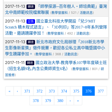
2017-11-13
「師學探源─百年樹人‧師培典範」臺灣
轉達
北中南師範校院檔案聯展
(
/ 521 /
)
教學發展科
活動訊息
2017-11-13
國立臺北科技大學開設「兒少MIT
公告
Scratch 積木程式語言」、「3D列印」等2017~8年系列營隊
活動，邀請踴躍參加！
(
/ 492 /
)
教學發展科
活動訊息
2017-11-13
新北市政府文化局辦理「2018新北市學
轉達
生影像新星獎」徵件競賽，歡迎各公私立高中職暨國中小
學生踴躍參加。
(
/ 368 /
)
教學發展科
活動訊息
2017-11-11
國立政治大學-教育學系107學年度碩士班
轉達
（招生名額9名,內含公費師資生6名）
(
/ 801 /
教學發展科
研
)
習進修
(current)
«
‹
371
372
373
374
375
376
377
378
379
380
›
»