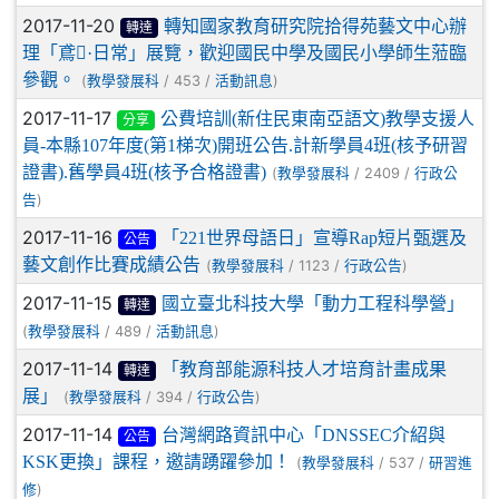
2017-11-20
轉知國家教育研究院拾得苑藝文中心辦
轉達
理「鳶·日常」展覽，歡迎國民中學及國民小學師生蒞臨
參觀。
(
/ 453 /
)
教學發展科
活動訊息
2017-11-17
公費培訓(新住民東南亞語文)教學支援人
分享
員-本縣107年度(第1梯次)開班公告.計新學員4班(核予研習
證書).舊學員4班(核予合格證書)
(
/ 2409 /
教學發展科
行政公
)
告
2017-11-16
「221世界母語日」宣導Rap短片甄選及
公告
藝文創作比賽成績公告
(
/ 1123 /
)
教學發展科
行政公告
2017-11-15
國立臺北科技大學「動力工程科學營」
轉達
(
/ 489 /
)
教學發展科
活動訊息
2017-11-14
「教育部能源科技人才培育計畫成果
轉達
展」
(
/ 394 /
)
教學發展科
行政公告
2017-11-14
台灣網路資訊中心「DNSSEC介紹與
公告
KSK更換」課程，邀請踴躍參加！
(
/ 537 /
教學發展科
研習進
)
修