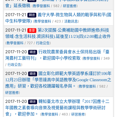
會」延長徵稿
(
/ 582 /
)
教學發展科
研習進修
2017-11-21
義守大學-微生物與人類的戰爭與和平(國
轉達
中生科學營隊)
(
/ 423 /
)
教學發展科
活動訊息
2017-11-21
第2次提醒-公費補助國中教師進修(科技
重要
領域-含生活科技.資訊科技).延後至11/23(四)12:00截止收件
(
/ 727 /
)
教學發展科
行政公告
2017-11-20
行政院農業委員會水土保持局出版「臺
轉達
灣農村工藝特刊」，歡迎國中小學校索取
(
/ 349
教學發展科
/
)
行政公告
2017-11-20
國立彰化師範大學英語學系謹訂於106年
轉達
12月23日辦理「學思達高中英語教學及Google Classroom之
應用」研習，歡迎各校踴躍報名參與。
(
/ 582 /
教學發展科
)
研習進修
2017-11-20
轉知臺北市立大學辦理「2017因應十二
轉達
年國教之素養導向音樂及視覺藝術課程與教學學術研討
會」，歡迎參加。
(
/ 463 /
)
教學發展科
研習進修