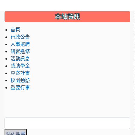
:::
本站資訊
首頁
行政公告
人事選聘
研習進修
活動訊息
獎助學金
專案計畫
校園動態
重要行事