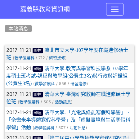
嘉義縣教育資訊網
:::
本站消息
文章列表
2017-11-21
臺北市立大學-107學年度在職進修碩士
轉達
班
(
/ 712 /
)
教學發展科
研習進修
2017-11-21
清華大學-教育與學習科技學系107學年
轉達
度碩士班考試-課程與教學組(公費生3名)與行政與評鑑組
(公費生3名)
(
/ 556 /
)
教學發展科
研習進修
2017-11-21
清華大學-臺灣研究教師在職進修碩士學
轉達
位班
(
/ 505 /
)
教學發展科
活動訊息
2017-11-21
清華大學-「光電與綠能寒假科學營」、
轉達
「奈微米半導體寒假科學營」及「虛擬實境與生活寒假科
學營」活動
(
/ 507 /
)
教學發展科
活動訊息
2017-11-21
「第二屆中小學教師教學實務研究研討
轉達