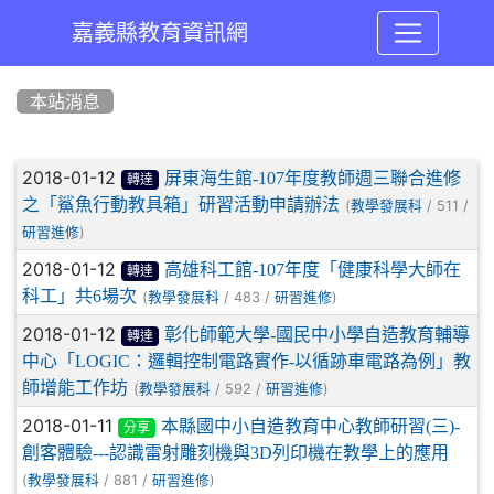
嘉義縣教育資訊網
:::
本站消息
文章列表
2018-01-12
屏東海生館-107年度教師週三聯合進修
轉達
之「鯊魚行動教具箱」研習活動申請辦法
(
/ 511 /
教學發展科
)
研習進修
2018-01-12
高雄科工館-107年度「健康科學大師在
轉達
科工」共6場次
(
/ 483 /
)
教學發展科
研習進修
2018-01-12
彰化師範大學-國民中小學自造教育輔導
轉達
中心「LOGIC：邏輯控制電路實作-以循跡車電路為例」教
師增能工作坊
(
/ 592 /
)
教學發展科
研習進修
2018-01-11
本縣國中小自造教育中心教師研習(三)-
分享
創客體驗---認識雷射雕刻機與3D列印機在教學上的應用
(
/ 881 /
)
教學發展科
研習進修