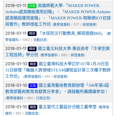
2018-01-11
高雄師範大學-「MAKER POWER-
分享
Arduino感測模組運用初階」、「MAKER POWER-Arduino
感測模組運用進階」、「MAKER POWER-物聯網IOT初探
與實作」教師增能工作坊
(
/ 577 /
)
教學發展科
研習進修
2018-01-11
「水保防災行動教具_解密遊戲I&II」
(
教
轉達
/ 1062 /
)
學發展科
活動訊息
2018-01-11
國立臺北科技大學-專技高考「冷凍空調
轉達
工程技師」學分班
(
/ 680 /
)
教學發展科
研習進修
2018-01-10
國立臺灣科技大學訂於107年1月29日至
轉達
31日辦理「機器人跨領域STEAM課程設計第三次種子教師
工作坊」
(
/ 941 /
)
教學發展科
研習進修
2018-01-10
國立臺灣藝術教育館辦理「106年第4屆
公告
教育部藝術教育貢獻獎分享會」，請鼓勵所屬踴躍參加 !
(
/ 484 /
)
教學發展科
行政公告
2018-01-10
臺北當代工藝設計分館工藝學堂
(
教學發
轉達
/ 485 /
)
展科
活動訊息