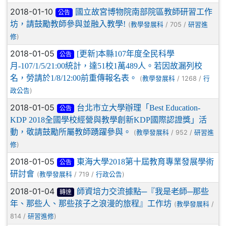
2018-01-10
國立故宮博物院南部院區教師研習工作
公告
坊，請鼓勵教師參與並融入教學!
(
/ 705 /
教學發展科
研習進
)
修
2018-01-05
[更新]本縣107年度全民科學
公告
月-107/1/5/21:00統計，達51校1萬489人。若因故漏列校
名，勞請於1/8/12:00前重傳報名表。
(
/ 1268 /
教學發展科
行
)
政公告
2018-01-05
台北市立大學辦理「Best Education-
公告
KDP 2018全國學校經營與教學創新KDP國際認證獎」活
動，敬請鼓勵所屬教師踴躍參與。
(
/ 952 /
教學發展科
研習進
)
修
2018-01-05
東海大學2018第十屆教育專業發展學術
公告
研討會
(
/ 719 /
)
教學發展科
行政公告
2018-01-04
師資培力交流據點─『我是老師─那些
轉達
年、那些人、那些孩子之浪漫的旅程』工作坊
(
/
教學發展科
814 /
)
研習進修