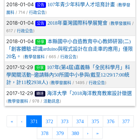
2018-01-04
107年青少年科學人才培育計畫
(
教學發
公告
/ 714 /
)
展科
行政公告
2018-01-04
2018年臺灣國際科學展覽會
(
/
教學發展科
公告
617 /
)
行政公告
2018-01-04
本縣國中小自造教育中心教師研習(二)
分享
「創客體驗-認識arduino與程式設計在自走車的應用」僅限
20名。
(
/ 665 /
)
教學發展科
行政公告
2017-12-29
107年(第4屆)嘉義縣「全民科學月」科
分享
學闖關活動~邀請縣內50所國中小參與(截至12/29/17:00統
計，計11校2938人)
(
/ 1495 /
)
教學發展科
行政公告
2017-12-29
海洋大學「2018海洋教育教案設計徵選
轉達
(
/ 978 /
)
教學發展科
活動訊息
(current)
«
‹
371
372
373
374
375
376
377
378
379
380
›
»