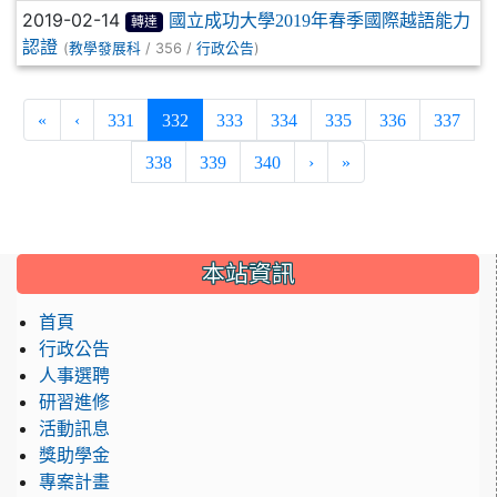
2019-02-14
國立成功大學2019年春季國際越語能力
轉達
認證
(
/ 356 /
)
教學發展科
行政公告
(current)
«
‹
331
332
333
334
335
336
337
338
339
340
›
»
:::
本站資訊
首頁
行政公告
人事選聘
研習進修
活動訊息
獎助學金
專案計畫