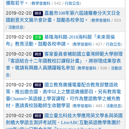
備取若干。
(
/ 542 /
)
教學發展科
行政公告
2019-02-20
嘉義市108年第六屆諸羅春分天文日全
轉達
國創意天文展示會計畫，鼓勵各校參加。
(
/ 553
教學發展科
/
)
活動訊息
2019-02-20
基隆海科館-2018海科館「未來哥倫
分享
布」教育活動，鼓勵各校申請。
(
/ 427 /
)
教學發展科
行政公告
2019-02-20
客家委員會補助國立臺灣師範大學辦理
轉達
「客語結合十二年國教校訂課程計畫」，將辦理成果發表
會，敬請有興趣人員踴躍報名參加
(
/ 506 /
教學發展科
活動訊
)
息
2019-02-20
國立教育廣播電臺配合教育部雙語政
轉達
策，推出適合國、高中以上之雙語廣播節目，另有教育電
臺Channel+英語線上學習課程，可作為雙語教學之補充教
材，惠請貴校鼓勵師生收聽學習
(
/ 495 /
)
教學發展科
活動訊息
2019-02-20
國立臺北科技大學應用英文學系與英國
轉達
劍橋大學語言測評考試院、LiveABC互動英語教學集團於