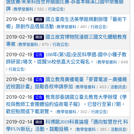
選拔賽/未來科技世界繪圖比賽-恭喜本縣溪口國中榮獲銀
牌
(
/ 592 /
)
教學發展科
行政公告
2019-02-19
國立臺南生活美學館規劃辦理「藝術下
轉達
鄉」原創作品借展活動
(
/ 461 /
)
教學發展科
行政公告
2019-02-19
國立故宮博物院漫遊三國文化體驗教育
轉達
專案
(
/ 870 /
)
教學發展科
行政公告
2019-02-19
108年(第5屆)全民科學週-國中小種子教
公告
師研習2場次，提醒56校依嘉大公文報名。
(
/ 649
教學發展科
/
)
行政公告
2019-02-18
國立教育廣播電臺「麥寶電波－廣播親
公告
近校園計畫」鼓勵各校申請參加
(
/ 403 /
)
教學發展科
活動訊息
2019-02-16
教育部委請國立臺北教育大學辦理《學
公告
校與教師工會團體協約協商電子報》，已發行至第17期，
歡迎點閱或下載瀏覽。
(
/ 302 /
)
教學發展科
行政公告
2019-02-14
科博館2019科普論壇「邁向智慧世代 科
轉達
學FUN新玩」活動，鼓勵投稿。
(
/ 385 /
)
教學發展科
活動訊息