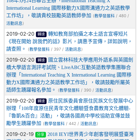
108年3月24日聯合主辦「International Teaching X
International Learning 國際移動力X國際溝通力之英語教學
工作坊」，敬請貴校鼓勵英語教師參加
(
/ 480 /
教學發展科
)
活動訊息
2019-02-20
轉知教育部拍攝之本土語言宣導短片
轉達
《現在開始 說我們的話》影片，請惠予宣傳，詳如說明，
請查照。
(
/ 397 /
)
教學發展科
活動訊息
2019-02-20
國立雲林科技大學應用外語系與英國劍
轉達
橋大學語言測評考試院、LiveABC互動英語教學集團聯合
辦理「International Teaching X International Learning 國際移
動力X國際溝通力之英語教學工作坊」，敬請鼓勵所屬英
語師生踴躍報名參加。
(
/ 390 /
)
教學發展科
活動訊息
2019-02-20
原住民族委員會原住民族文化發展中心
轉達
辦理「108年度原住民青年文化體驗暨食農教育文化體驗-
『魯凱&百合』活動」，敬請各國高中學校協助宣傳並鼓
勵學生踴躍參加
(
/ 442 /
)
教學發展科
活動訊息
2019-02-19
2018 IEYI世界青少年創客發明展暨臺灣
分享