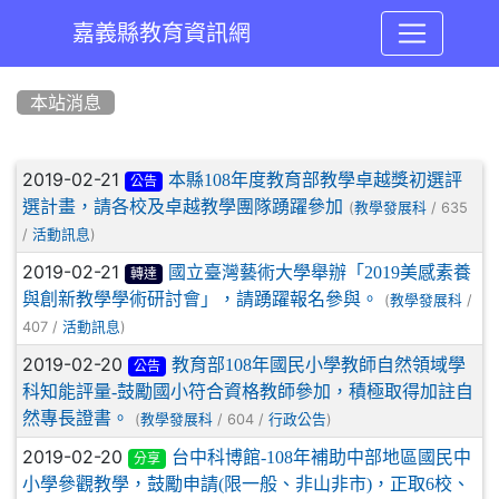
嘉義縣教育資訊網
:::
本站消息
文章列表
2019-02-21
本縣108年度教育部教學卓越獎初選評
公告
選計畫，請各校及卓越教學團隊踴躍參加
(
/ 635
教學發展科
/
)
活動訊息
2019-02-21
國立臺灣藝術大學舉辦「2019美感素養
轉達
與創新教學學術研討會」，請踴躍報名參與。
(
/
教學發展科
407 /
)
活動訊息
2019-02-20
教育部108年國民小學教師自然領域學
公告
科知能評量-鼓勵國小符合資格教師參加，積極取得加註自
然專長證書。
(
/ 604 /
)
教學發展科
行政公告
2019-02-20
台中科博館-108年補助中部地區國民中
分享
小學參觀教學，鼓勵申請(限一般、非山非市)，正取6校、