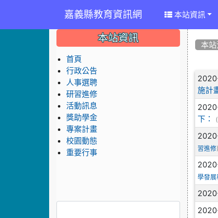
嘉義縣教育資訊網
本站資訊
:::
:::
:::
本站資訊
本站
首頁
行政公告
文
2020
人事選聘
施計
研習進修
活動訊息
2020
獎助學金
下：
專案計畫
2020
校園動態
習進修
重要行事
2020
學發展
2020
2020