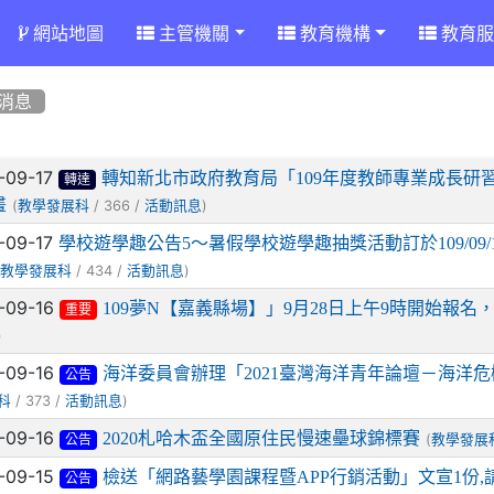
網站地圖
主管機關
教育機構
教育服
消息
章列表
-09-17
轉知新北市政府教育局「109年度教師專業成長研習
轉達
畫
(
/ 366 /
)
教學發展科
活動訊息
-09-17
學校遊學趣公告5～暑假學校遊學趣抽獎活動訂於109/09/1
(
/ 434 /
)
教學發展科
活動訊息
-09-16
109夢N【嘉義縣場】」9月28日上午9時開始報
重要
)
-09-16
海洋委員會辦理「2021臺灣海洋青年論壇－海洋
公告
/ 373 /
)
科
活動訊息
-09-16
2020札哈木盃全國原住民慢速壘球錦標賽
(
教學發展
公告
-09-15
檢送「網路藝學園課程暨APP行銷活動」文宣1份,
公告