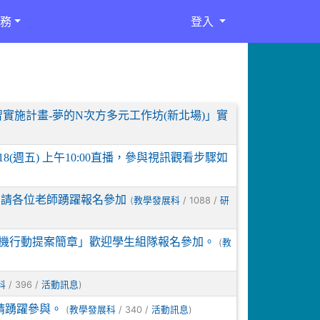
務
登入
實施計畫-夢的N次方多元工作坊(新北場)」實
8(週五) 上午10:00直播，參與視訊觀看步驟如
名，請各位老師踴躍報名參加
(
/ 1088 /
教學發展科
研
危機行動提案簡章」歡迎學生組隊報名參加。
(
教
/ 396 /
)
科
活動訊息
請踴躍參與。
(
/ 340 /
)
教學發展科
活動訊息