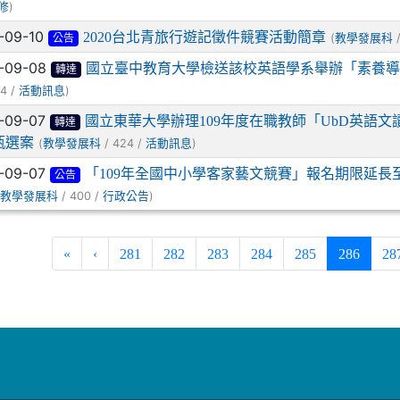
)
修
-09-10
2020台北青旅行遊記徵件競賽活動簡章
(
/
教學發展科
公告
-09-08
國立臺中教育大學檢送該校英語學系舉辦「素養導
轉達
4 /
)
活動訊息
-09-07
國立東華大學辦理109年度在職教師「UbD英語
轉達
甄選案
(
/ 424 /
)
教學發展科
活動訊息
-09-07
「109年全國中小學客家藝文競賽」報名期限延長至1
公告
(
/ 400 /
)
教學發展科
行政公告
(curren
«
‹
281
282
283
284
285
286
28