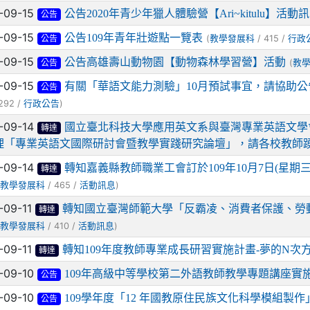
-09-15
公告2020年青少年獵人體驗營【Ari~kitulu】活動
公告
-09-15
公告109年青年壯遊點一覽表
(
/ 415 /
教學發展科
行政
公告
-09-15
公告高雄壽山動物園【動物森林學習營】活動
(
教
公告
-09-15
有關「華語文能力測驗」10月預試事宜，請協助
公告
292 /
)
行政公告
-09-14
國立臺北科技大學應用英文系與臺灣專業英語文學會於10
轉達
理「專業英語文國際研討會暨教學實踐研究論壇」，請各校教師
-09-14
轉知嘉義縣教師職業工會訂於109年10月7日(星期
轉達
(
/ 465 /
)
教學發展科
活動訊息
-09-11
轉知國立臺灣師範大學「反霸凌、消費者保護、勞
轉達
(
/ 410 /
)
教學發展科
活動訊息
-09-11
轉知109年度教師專業成長研習實施計畫-夢的N次方
轉達
-09-10
109年高級中等學校第二外語教師教學專題講座實
公告
-09-10
109學年度「12 年國教原住民族文化科學模組製
公告