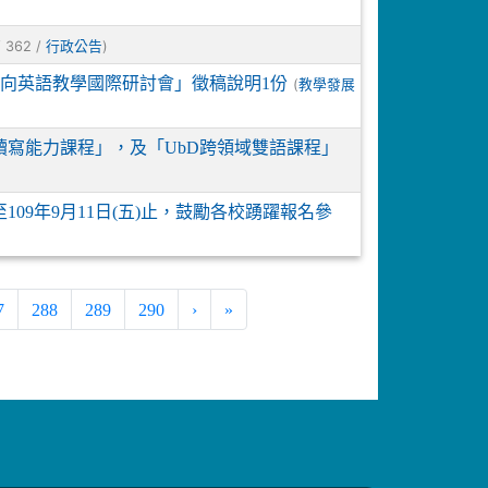
 362 /
)
行政公告
向英語教學國際研討會」徵稿說明1份
(
教學發展
文讀寫能力課程」，及「UbD跨領域雙語課程」
09年9月11日(五)止，鼓勵各校踴躍報名參
t)
7
288
289
290
›
»