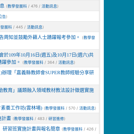
訊息
(
/ 476 /
)
教學發展科
活動訊息
)
公告
/ 445 /
)
學發展科
活動訊息
公告周知並鼓勵外籍人士踴躍報考參加。
(
教學發
9年10月16日(週五)及10月17日(週六)共
踴躍參加。
(
/ 364 /
)
教學發展科
活動訊息
三)辦理「嘉義縣教師會SUPER教師經驗分享研
動教育」議題融入領域教材教法設計徵選實施
素養工作坊(雲林場)
(
/ 570 /
)
教學發展科
活動訊息
施計畫
(
/ 483 /
)
教學發展科
研習進修
作」研習班實施計畫與報名簡章
(
/ 426 /
教學發展科