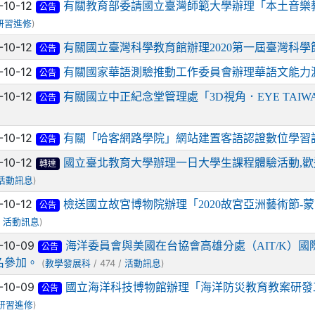
-10-12
有關教育部委請國立臺灣師範大學辦理「本土音樂
公告
)
研習進修
-10-12
有關國立臺灣科學教育館辦理2020第一屆臺灣科學
公告
-10-12
有關國家華語測驗推動工作委員會辦理華語文能力
公告
-10-12
有關國立中正紀念堂管理處「3D視角．EYE TAIW
公告
-10-12
有關「哈客網路學院」網站建置客語認證數位學習
公告
-10-12
國立臺北教育大學辦理一日大學生課程體驗活動,
轉達
)
活動訊息
-10-12
檢送國立故宮博物院辦理「2020故宮亞洲藝術節-
公告
/
)
活動訊息
-10-09
海洋委員會與美國在台協會高雄分處（AIT/K）國
公告
名參加。
(
/ 474 /
)
教學發展科
活動訊息
-10-09
國立海洋科技博物館辦理「海洋防災教育教案研發
公告
)
研習進修