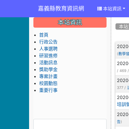
嘉義縣教育資訊網
本站資訊
:::
:::
:::
本站資訊
本站
首頁
行政公告
文
2020
人事選聘
(
教學
研習進修
活動訊息
2020
獎助學金
/ 469 
專案計畫
2020
校園動態
377 /
重要行事
2020
培訓
2020
)
告