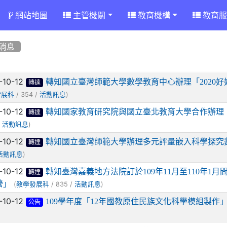
網站地圖
主管機關
教育機構
教育服
消息
章列表
-10-12
轉知國立臺灣師範大學數學教育中心辦理「2020
轉達
/ 354 /
)
發展科
活動訊息
-10-12
轉知國家教育研究院與國立臺北教育大學合作辦理「
轉達
/
)
活動訊息
-10-12
轉知國立臺灣師範大學辦理多元評量嵌入科學探究
轉達
)
活動訊息
-10-12
轉知臺灣嘉義地方法院訂於109年11月至110年
轉達
營」
(
/ 835 /
)
教學發展科
活動訊息
-10-12
109學年度「12年國教原住民族文化科學模組製作
公告