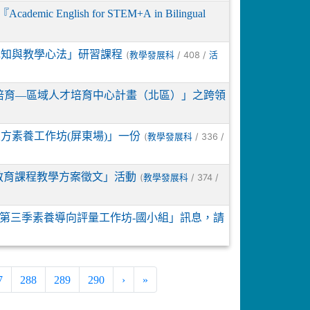
nglish for STEM+A in Bilingual
認知與教學心法」研習課程
(
/ 408 /
教學發展科
活
師資培育—區域人才培育中心計畫（北區）」之跨領
方素養工作坊(屏東場)」一份
(
/ 336 /
教學發展科
教育課程教學方案徵文」活動
(
/ 374 /
教學發展科
09年第三季素養導向評量工作坊-國小組」訊息，請
7
288
289
290
›
»