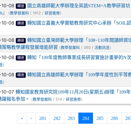
-10-08
國立高雄師範大學辦理全英語STEM+A教學研習坊『Academic E
轉達
ls』
(
/ 1912 /
)
教學發展科
研習進修
-10-08
轉知國立嘉義大學實驗教育研究中心承辦「SOIL
轉達
)
-10-08
轉知國立臺灣師範大學辦理「108~110年閱讀
轉達
讀策略教學課程發展增能研習
(
/ 360 /
)
教學發展科
活動訊息
-10-08
轉知「109年度教師專業成長研習實施計畫夢的N次
轉達
)
息
-10-08
轉知國立高雄師範大學辦理「109學年度性別平等
轉達
)
息
-10-07
轉知國家教育研究院109年11月20日(星期五)辦理「1
踴躍報名參加。
(
/ 514 /
)
教學發展科
研習進修
(current)
«
‹
281
282
283
284
285
286
28