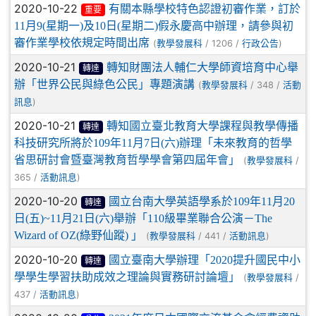
2020-10-22
有關本縣學校特色認證初審作業，訂於
重要
11月9(星期一)及10日(星期二)假永慶高中辦理，請參與初
審作業學校依規定時間出席
(
/ 1206 /
)
教學發展科
行政公告
2020-10-21
轉知財團法人輔仁大學師資培育中心舉
轉達
辦「世界公民與綠色公民」專題演講
(
/ 348 /
教學發展科
活動
)
訊息
2020-10-21
轉知國立臺北教育大學課程與教學傳播
轉達
科技研究所將於109年11月7日(六)辦理「未來教育的哲學
省思研討會暨臺灣教育哲學學會第四屆年會」
(
/
教學發展科
365 /
)
活動訊息
2020-10-20
國立台南大學英語學系於109年11月20
轉達
日(五)~11月21日(六)舉辦「110級畢業聯合公演－The
Wizard of OZ(綠野仙蹤) 」
(
/ 441 /
)
教學發展科
活動訊息
2020-10-20
國立臺南大學辦理「2020提升國民中小
轉達
學學生學習扶助成效之理論與實務研討論壇」
(
/
教學發展科
437 /
)
活動訊息