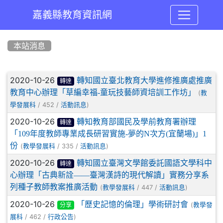
嘉義縣教育資訊網
:::
本站消息
文章列表
2020-10-26
轉知國立臺北教育大學進修推廣處推廣
轉達
教育中心辦理「草編幸福-童玩技藝師資培訓工作坊」
(
教
/ 452 /
)
學發展科
活動訊息
2020-10-26
轉知教育部國民及學前教育署辦理
轉達
「109年度教師專業成長研習實施-夢的N次方(宜蘭場)」1
份
(
/ 335 /
)
教學發展科
活動訊息
2020-10-26
轉知國立臺灣文學館委託國語文學科中
轉達
心辦理「古典新詮——臺灣漢詩的現代解讀」實務分享系
列種子教師教案推廣活動
(
/ 447 /
)
教學發展科
活動訊息
2020-10-26
「歷史記憶的倫理」學術研討會
(
教學發
分享
/ 462 /
)
展科
行政公告