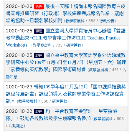
2020-10-26
最後一天囉！請尚未報名國際教育白皮
急件
書宣導推廣研習（行政場）學校儘速完成報名作業，感謝
您的協助～已報名學校如附
(
/ 583 /
)
教學發展科
行政公告
2020-10-25
國立臺灣大學師資培育中心辦理「雙語
轉達
教學動起來~CLIL教學實務工作坊CLIL Teaching Practice
Workshop」
(
/ 703 /
)
教學發展科
研習進修
2020-10-25
國立臺中教育大學英語學系外語領域教
轉達
學研究中心於109年11月6日至11月7日（星期五、六）辦理
「素養導向英語教學」國際學術研討會
(
/ 461 /
教學發展科
活
)
動訊息
2020-10-23
轉知109學年度11月及12月「國中課綱推動與
課程發展計畫」課程領導人及教師專業學習工作坊課程資
訊。
(
/ 560 /
)
教學發展科
研習進修
2020-10-22
均一平台教育基金辦理 「星空探險
轉達
隊」，鼓勵各校教師及學生踴躍報名參加
(
/ 603
教學發展科
/
)
活動訊息