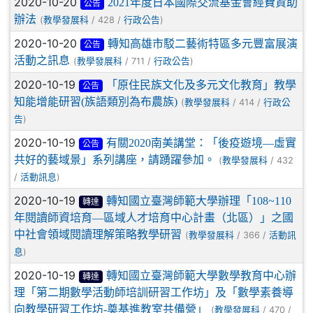
2020-10-20
2021年度日本國際交流基金會經費資助
公告
辦法
(
/ 428 /
)
教學發展科
行政公告
2020-10-20
轉知高雄市駁二藝術特區多元豐富展演
公告
活動之訊息
(
/ 711 /
)
教學發展科
行政公告
2020-10-19
「原住民族文化及多元文化教育」教學
公告
知能增能研習(族語類別為布農族)
(
/ 414 /
教學發展科
行政公
)
告
2020-10-19
有關2020南美講堂：「後疫遊境—虛實
公告
共好的藝域景」系列講座，請踴躍參加。
(
/ 432
教學發展科
/
)
活動訊息
2020-10-19
轉知國立臺灣師範大學辦理「108~110
轉達
年閱讀師資培育—區域人才培育中心計畫（北區）」之國
中社會領域閱讀理解策略教學研習
(
/ 366 /
教學發展科
活動訊
)
息
2020-10-19
轉知國立臺灣師範大學數學教育中心辦
轉達
理「第二期數學活動師培訓研習工作坊」及「數學素養導
向教學研習工作坊-奠基進教室共備營」
(
/ 470 /
教學發展科