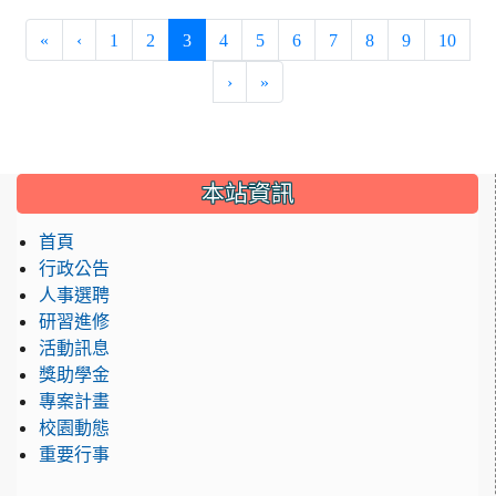
(current)
«
‹
1
2
3
4
5
6
7
8
9
10
›
»
:::
本站資訊
首頁
行政公告
人事選聘
研習進修
活動訊息
獎助學金
專案計畫
校園動態
重要行事