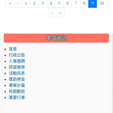
(current)
«
‹
1
2
3
4
5
6
7
8
9
10
›
»
:::
本站資訊
首頁
行政公告
人事選聘
研習進修
活動訊息
獎助學金
專案計畫
校園動態
重要行事