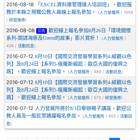
2016-08-18
「EXCEL資料庫管理達人培訓班」，歡迎服
務於本縣之現職公教人員線上報名參加。
(
/ 1059
人力發展所
/
)
研習進修
2016-08-08
歡迎線上報名參加8月26日「環境關懷
公告
系列-間諜海豚及Green的故事」影片賞析！
(
/
人力發展所
436 /
)
活動訊息
2016-07-12
8月10日【國際交流發展學習系列4-縱觀以色
列】及8月24日【系列5-俄羅斯崛起：歐亞大國的復興之
路】，歡迎線上報名參加。
(
/ 489 /
)
人力發展所
活動訊息
2016-07-12
8月10日【國際交流發展學習系列4-縱觀以色
列】及8月24日【系列5-俄羅斯崛起：歐亞大國的復興之
路】，歡迎線上報名參加。
(
/ 573 /
)
人力發展所
研習進修
2016-07-12
人力發展所將於8/3日舉辦親子講座，歡迎公
教人員及一般民眾踴躍報名參加。
(
/ 655 /
人力發展所
活動訊
)
息