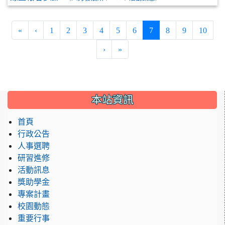
(current)
«
‹
1
2
3
4
5
6
7
8
9
10
›
»
:::
本站資訊
首頁
行政公告
人事選聘
研習進修
活動訊息
獎助學金
專案計畫
校園動態
重要行事