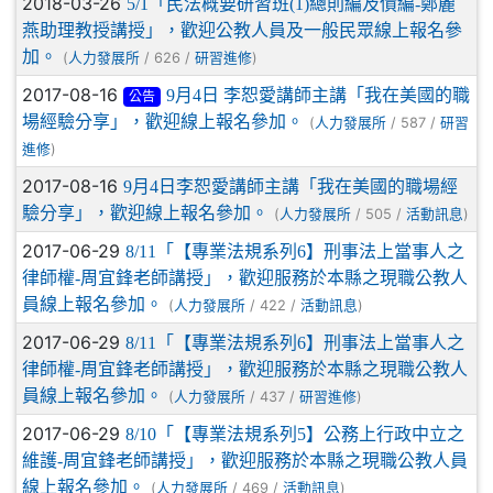
2018-03-26
5/1「民法概要研習班(1)總則編及債編-鄭麗
燕助理教授講授」，歡迎公教人員及一般民眾線上報名參
加。
(
/ 626 /
)
人力發展所
研習進修
2017-08-16
9月4日 李恕愛講師主講「我在美國的職
公告
場經驗分享」，歡迎線上報名參加。
(
/ 587 /
人力發展所
研習
)
進修
2017-08-16
9月4日李恕愛講師主講「我在美國的職場經
驗分享」，歡迎線上報名參加。
(
/ 505 /
)
人力發展所
活動訊息
2017-06-29
8/11「【專業法規系列6】刑事法上當事人之
律師權-周宜鋒老師講授」，歡迎服務於本縣之現職公教人
員線上報名參加。
(
/ 422 /
)
人力發展所
活動訊息
2017-06-29
8/11「【專業法規系列6】刑事法上當事人之
律師權-周宜鋒老師講授」，歡迎服務於本縣之現職公教人
員線上報名參加。
(
/ 437 /
)
人力發展所
研習進修
2017-06-29
8/10「【專業法規系列5】公務上行政中立之
維護-周宜鋒老師講授」，歡迎服務於本縣之現職公教人員
線上報名參加。
(
/ 469 /
)
人力發展所
活動訊息