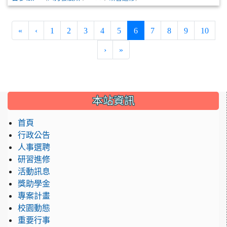
(current)
«
‹
1
2
3
4
5
6
7
8
9
10
›
»
:::
本站資訊
首頁
行政公告
人事選聘
研習進修
活動訊息
獎助學金
專案計畫
校園動態
重要行事