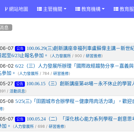
網站地圖
主管機關
教育機構
教育服
消息
章列表
-06-07
100.06.29(三)創新講座幸福列車盧蘇偉主講
公告
起至6/23止報名參加。
(
/ 900 /
)
人力發展所
研習進修
-06-02
6/22（三）人力發展所辦理「國際政經趨勢分享－嘉義與
名參加。
(
/ 784 /
)
人力發展所
研習進修
-05-27
100.06.15（三）創新講座第48場－永不休止的學
公告
891 /
)
活動訊息
-05-08
5/25(三)「田園城市合辦學程－健康甩肉活力頌」，歡迎
)
修
-05-07
100.05.24（二）「深化核心能力系列學程－創意
公告
參加。
(
/ 698 /
)
人力發展所
研習進修