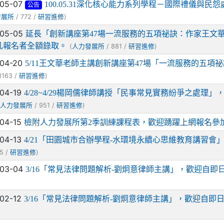
-05-07
100.05.31深化核心能力系列學程－國際禮儀與民
公告
/ 772 /
)
發展所
研習進修
-05-05
延長「創新講座第47場一流服務的五項祕訣：作家王文
凡報名者全額錄取。
(
/ 881 /
)
人力發展所
研習進修
-04-20
5/11王文華老師主講創新講座第47場「一流服務的五項
1163 /
)
研習進修
-04-19
4/28~4/29楊岡儒律師講授「民事常見實務紛爭之處理」
(
/ 951 /
)
人力發展所
研習進修
-04-15
檢附人力發展所第2季訓練課程表，歡迎踴躍上網報名參
-04-13
4/21「田園城市合辦學程-水環境永續心思維教育講習會」
5 /
)
研習進修
-03-04
3/16「常見法律問題解析-劉炯意律師主講」，歡迎自即日
-02-12
3/16「常見法律問題解析-劉炯意律師主講」，歡迎自即日