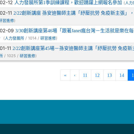
-02-12
人力發展所第1季訓練課程，歡迎踴躍上網報名參加
(
人力
-02-11
2/22創新講座 孫安迪醫師主講「紓壓抗勞 免疫新主張」
)
研習進修
-02-09
3/30創新講座第46場「跟著Janet瘋台灣－生活就是樂
。
(
/ 1014 /
)
人力發展所
研習進修
-01-11
2/22創新講座第45場－孫安迪醫師主講「紓壓抗勞 免疫
/ 1025 /
)
所
研習進修
«
‹
11
12
13
14