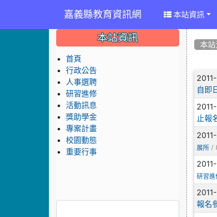
嘉義縣教育資訊網
本站資訊
:::
:::
:::
本站資訊
本站
首頁
行政公告
文
2011
人事選聘
自即日
研習進修
活動訊息
2011
獎助學金
止報
專案計畫
2011
校園動態
/ 
展所
重要行事
2011
研習進
2011
報名