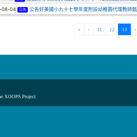
-08-04
公告好美國小九十七學年度附設幼稚園代理教師甄
公告
(curr
«
‹
11
12
13
›
he XOOPS Project