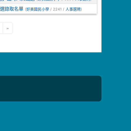
選錄取名單
(
/ 2241 /
)
好美國民小學
人事選聘
ent)
»