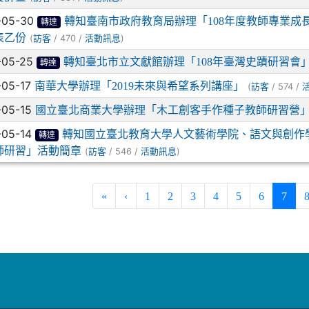
-05-30
轉知臺南市政府教育局辦理「108年度教師專業成
轉達
表乙份
(
/ 470 /
)
訪客
活動訊息
-05-25
轉知臺北市立文獻館辦理「108年臺灣史蹟研習會
轉達
-05-17
南華大學辦理「2019未來與希望系列講座」
(
/ 574 /
訪客
-05-15
國立臺北商業大學辦理「木工創客手作種子教師研習營
-05-14
轉知國立臺北教育大學人文藝術學院、語文與創作
轉達
師研習」活動簡章
(
/ 546 /
)
訪客
活動訊息
(curr
«
‹
1
2
3
4
5
6
7