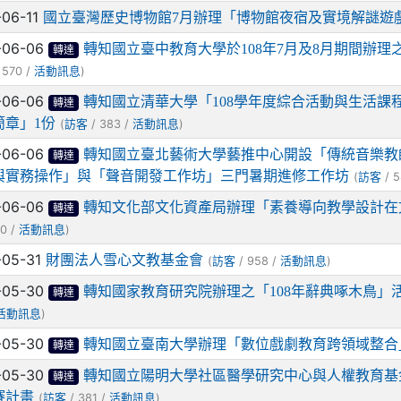
-06-11
國立臺灣歷史博物館7月辦理「博物館夜宿及實境解謎遊
-06-06
轉知國立臺中教育大學於108年7月及8月期間辦理
轉達
 570 /
)
活動訊息
-06-06
轉知國立清華大學「108學年度綜合活動與生活
轉達
簡章」1份
(
/ 383 /
)
訪客
活動訊息
-06-06
轉知國立臺北藝術大學藝推中心開設「傳統音樂教
轉達
與實務操作」與「聲音開發工作坊」三門暑期進修工作坊
(
/ 5
訪客
-06-06
轉知文化部文化資產局辦理「素養導向教學設計在
轉達
0 /
)
活動訊息
-05-31
財團法人雪心文教基金會
(
/ 958 /
)
訪客
活動訊息
-05-30
轉知國家教育研究院辦理之「108年辭典啄木鳥」活
轉達
)
活動訊息
-05-30
轉知國立臺南大學辦理「數位戲劇教育跨領域整合
轉達
-05-30
轉知國立陽明大學社區醫學研究中心與人權教育基
轉達
賽計畫
(
/ 381 /
)
訪客
活動訊息