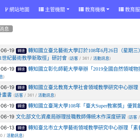
網站地圖
主管機關
教育機構
教育服
消息
章列表
-06-19
轉知國立臺北藝術大學訂於108年6月26日（星期三）舉辦「201
轉達
21世紀藝術教學新取徑」研討會
(
/ 361 /
)
訪客
活動訊息
-06-19
轉知國立彰化師範大學舉辦「2019全國自然領域
轉達
)
息
-06-19
轉知國立臺北教育大學社會領域教學研究中心辦理「
轉達
計畫書
(
/ 361 /
)
訪客
活動訊息
-06-19
轉知國立臺灣大學108年「臺大Super教案獎」優
轉達
-06-19
文化部文化資產局辦理技職教師傳統木作深度研習
(
/
訪客
-06-13
轉知臺北市立大學藝術領域教學研究中心辦理「素
轉達
0 /
)
活動訊息