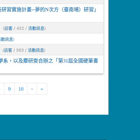
長研習實施計畫─夢的N次方（臺南場）研習」
」
(
/ 422 /
)
訪客
活動訊息
)
活動訊息
」
(
/ 563 /
)
訪客
活動訊息
學系，以及麋研齋合辦之「第31屆全國硬筆書
ent)
8
9
10
›
»