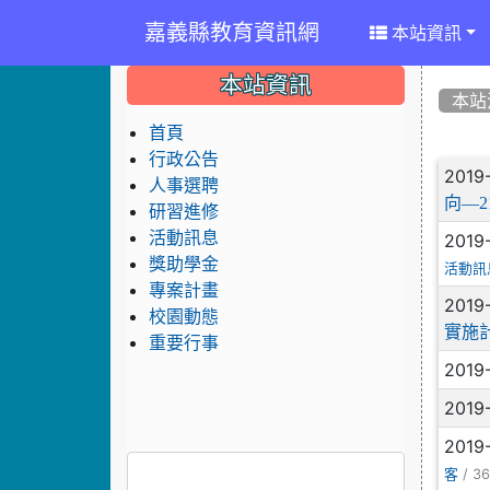
嘉義縣教育資訊網
本站資訊
:::
:::
:::
本站資訊
本站
首頁
行政公告
文
2019
人事選聘
向—
研習進修
活動訊息
2019
獎助學金
活動訊
專案計畫
2019
校園動態
實施
重要行事
2019
2019
2019
/ 36
客