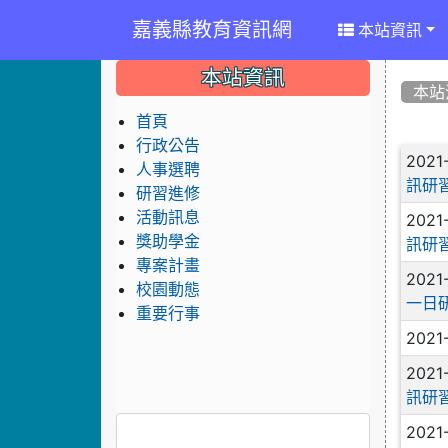
嘉義縣教育資訊網
本站資訊
:::
:::
:::
本站資訊
本站
首頁
行政公告
文
2021
人事選聘
訊研
研習進修
活動訊息
2021
獎助學金
訊研
專案計畫
2021
校園動態
一日
重要行事
2021
2021
訊研
2021