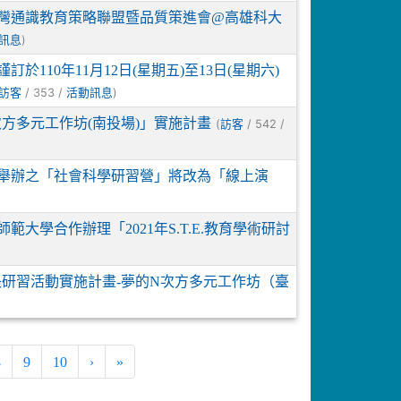
臺灣通識教育策略聯盟暨品質策進會@高雄科大
)
訊息
10年11月12日(星期五)至13日(星期六)
/ 353 /
)
訪客
活動訊息
次方多元工作坊(南投場)」實施計畫
(
/ 542 /
訪客
0日舉辦之「社會科學研習營」將改為「線上演
學合作辦理「2021年S.T.E.教育學術研討
長研習活動實施計畫-夢的N次方多元工作坊（臺
8
9
10
›
»