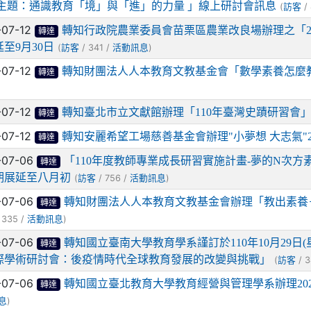
 主題：通識教育「境」與「進」的力量 」線上研討會訊息
(
/
訪客
-07-12
轉知行政院農業委員會苗栗區農業改良場辦理之「2
轉達
至9月30日
(
/ 341 /
)
訪客
活動訊息
-07-12
轉知財團法人人本教育文教基金會「數學素養怎麼
轉達
-07-12
轉知臺北市立文獻館辦理「110年臺灣史蹟研習會
轉達
-07-12
轉知安麗希望工場慈善基金會辦理"小夢想 大志氣"2
轉達
-07-06
「110年度教師專業成長研習實施計畫-夢的N次
轉達
期展延至八月初
(
/ 756 /
)
訪客
活動訊息
-07-06
轉知財團法人人本教育文教基金會辦理「教出素養
轉達
 335 /
)
活動訊息
-07-06
轉知國立臺南大學教育學系謹訂於110年10月29日(星
轉達
際學術研討會：後疫情時代全球教育發展的改變與挑戰」
(
/ 3
訪客
-07-06
轉知國立臺北教育大學教育經營與管理學系辦理20
轉達
)
息