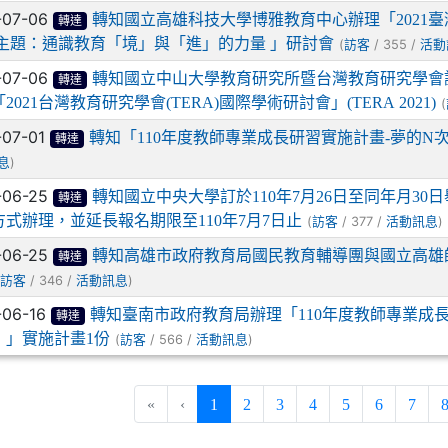
-07-06
轉知國立高雄科技大學博雅教育中心辦理「2021
轉達
 主題：通識教育「境」與「進」的力量 」研討會
(
/ 355 /
訪客
活動
-07-06
轉知國立中山大學教育研究所暨台灣教育研究學會謹訂於1
轉達
2021台灣教育研究學會(TERA)國際學術研討會」(TERA 2021)
(
-07-01
轉知「110年度教師專業成長研習實施計畫-夢的N
轉達
)
息
-06-25
轉知國立中央大學訂於110年7月26日至同年月3
轉達
方式辦理，並延長報名期限至110年7月7日止
(
/ 377 /
)
訪客
活動訊息
-06-25
轉知高雄市政府教育局國民教育輔導團與國立高雄師範大
轉達
(
/ 346 /
)
訪客
活動訊息
-06-16
轉知臺南市政府教育局辦理「110年度教師專業成
轉達
）」實施計畫1份
(
/ 566 /
)
訪客
活動訊息
(current)
«
‹
1
2
3
4
5
6
7