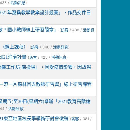
 435 /
)
活動訊息
021年蠶桑教學教案設計競賽」，作品交件日
教？國小教師線上研習簡章」
(
/ 438 /
訪客
活動訊
」（線上課程）
(
/ 346 /
)
訪客
活動訊息
021追夢計畫
(
/ 425 /
)
訪客
活動訊息
方素養工作坊-南投場」，因受疫情影響，因故報
－帶一片森林回去教師研習營」線上研習課程
期五)至30日(星期六)舉辦「2021教育高階論
44 /
)
活動訊息
21東亞地區校長學學術研討會徵稿
(
/ 381 /
訪客