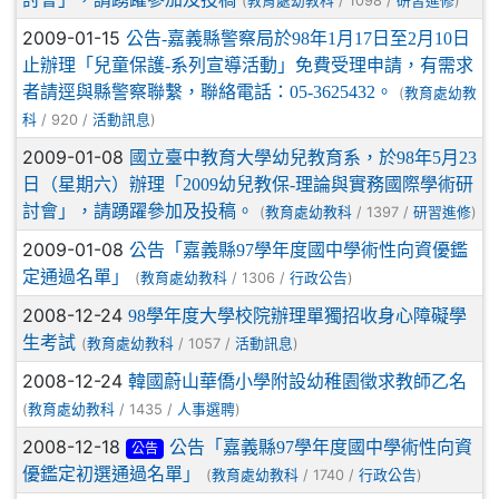
(
/ 1098 /
)
教育處幼教科
研習進修
2009-01-15
公告-嘉義縣警察局於98年1月17日至2月10日
止辦理「兒童保護-系列宣導活動」免費受理申請，有需求
者請逕與縣警察聯繫，聯絡電話：05-3625432。
(
教育處幼教
/ 920 /
)
科
活動訊息
2009-01-08
國立臺中教育大學幼兒教育系，於98年5月23
日（星期六）辦理「2009幼兒教保-理論與實務國際學術研
討會」，請踴躍參加及投稿。
(
/ 1397 /
)
教育處幼教科
研習進修
2009-01-08
公告「嘉義縣97學年度國中學術性向資優鑑
定通過名單」
(
/ 1306 /
)
教育處幼教科
行政公告
2008-12-24
98學年度大學校院辦理單獨招收身心障礙學
生考試
(
/ 1057 /
)
教育處幼教科
活動訊息
2008-12-24
韓國蔚山華僑小學附設幼稚園徵求教師乙名
(
/ 1435 /
)
教育處幼教科
人事選聘
2008-12-18
公告「嘉義縣97學年度國中學術性向資
公告
優鑑定初選通過名單」
(
/ 1740 /
)
教育處幼教科
行政公告