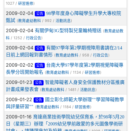
1027 /
)
研習進修
2009-02-04
98學年度身心障礙學生升學大專校院
公告
甄試
(
/ 992 /
)
教育處幼教科
活動訊息
2009-02-04
有關伊甸3G型特製兒童輪椅贈送
(
教育處幼教
/ 1252 /
)
科
行政公告
2009-02-04
有關97學年第2學期視障用書請在2/14
公告
日前上網回報到書情形
(
/ 958 /
)
教育處幼教科
行政公告
2009-02-02
台南大學97學年度第2學期視覺障礙專
公告
長學分班開始報名
(
/ 1134 /
)
教育處幼教科
研習進修
2009-01-23
智能障礙者人身安全保護教材分區推廣
公告
計畫成果發表會
(
/ 1481 /
)
教育處幼教科
活動訊息
2009-01-22
國立彰化師範大學辦理""學習障礙教學
公告
與評量研習""
(
/ 1184 /
)
教育處幼教科
研習進修
2009-01-16
育達商業技術學院幼兒保育系，於98年5月20
日（星期三）辦理「2009幼兒學前啟蒙的多元圖像學術研
討會」，請踴躍參加及投稿