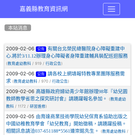
嘉義縣教育資訊網
:::
本站消息
文章列表
2009-02-06
有關台北榮民總醫院身心障礙重建中
公告
心.將於3/11.12辦理身心障礙者身障重建輔具裝配巡迴服務
(
/ 919 /
)
教育處幼教科
行政公告
2009-02-06
請各校上網填報特教專業團隊服務需
公告
求
(
/ 970 /
)
教育處幼教科
行政公告
2009-02-06
高雄縣政府婦幼青少年館辦理98年『幼兒園
教師教學省思之探究研討會』請踴躍報名參加。
(
教育處幼
/ 1172 /
)
教科
研習進修
2009-02-05
由育達商業技術學院幼兒保育系協助出版之
中國幼稚教育學會「幼兒教育」開始徵稿，請踴躍投稿。
相關訊息請洽037-651188*5561連崇銘先生。
(
/
教育處幼教科