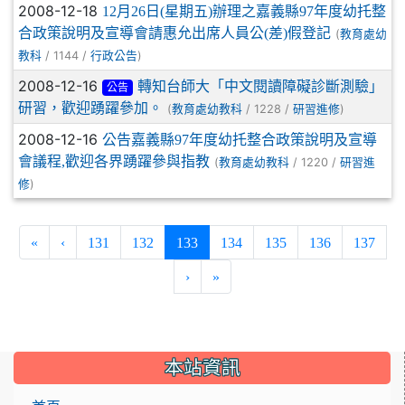
2008-12-18
12月26日(星期五)辦理之嘉義縣97年度幼托整
合政策說明及宣導會請惠允出席人員公(差)假登記
(
教育處幼
/ 1144 /
)
教科
行政公告
2008-12-16
轉知台師大「中文閱讀障礙診斷測驗」
公告
研習，歡迎踴躍參加。
(
/ 1228 /
)
教育處幼教科
研習進修
2008-12-16
公告嘉義縣97年度幼托整合政策說明及宣導
會議程,歡迎各界踴躍參與指教
(
/ 1220 /
教育處幼教科
研習進
)
修
(current)
«
‹
131
132
133
134
135
136
137
›
»
:::
本站資訊