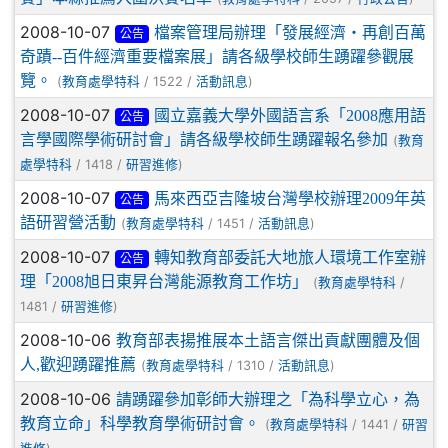
2008-10-07
檔案管理局辦理「發展經濟‧再創百萬
公告
奇蹟--百件經濟重要檔案展」請各級學校師生踴躍參觀展
覽。
(
/ 1522 /
)
教育處學特科
活動訊息
2008-10-07
國立嘉義大學外國語言系「2008應用語
公告
言學國際學術研討會」請各級學校師生踴躍報名參加
(
教育
/ 1418 /
)
處學特科
研習進修
2008-10-07
馬來西亞吉隆坡台灣學校辦理2009年英
公告
語研習營活動
(
/ 1451 /
)
教育處學特科
活動訊息
2008-10-07
轉知教育部委託大地旅人環境工作室辦
公告
理「2008旭日東昇台灣能源教育工作坊」
(
/
教育處學特科
1481 /
)
研習進修
2008-10-06
教育部表揚推展本土語言傑出貢獻團體及個
人,歡迎踴躍推薦
(
/ 1310 /
)
教育處學特科
活動訊息
2008-10-06
請踴躍參加彰師大辦理之「為科學立心，為
教育立命」科學教育學術研討會。
(
/ 1441 /
教育處學特科
研習