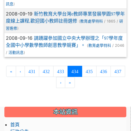
)
訊息
2008-09-19
新竹教育大學台灣e教師專業發展學園97學年
度線上課程,歡迎國小教師註冊選修
(
/ 1865 /
教育處學特科
研
)
習進修
2008-09-16
請踴躍參加國立中央大學辦理之「97學年度
全國中小學數學教師創意教學競賽」。
(
/ 2046
教育處學特科
/
)
活動訊息
(current)
«
‹
431
432
433
434
435
436
437
›
»
:::
本站資訊
首頁