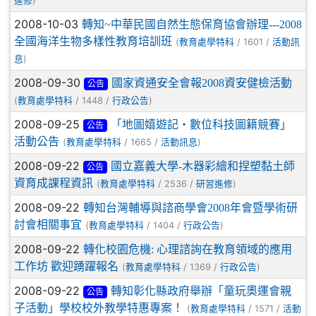
)
進修
2008-10-03
轉知~中華民國自然生態保育協會辦理---2008
全國海洋生物多樣性教育培訓班
(
/ 1601 /
教育處學特科
活動訊
)
息
2008-09-30
國家資通安全會報2008資安健檢活動
公告
(
/ 1448 /
)
教育處學特科
行政公告
2008-09-25
「地圖嬉遊記‧數位科技圖籍競賽」
公告
活動公告
(
/ 1665 /
)
教育處學特科
活動訊息
2008-09-22
國立嘉義大學-木器彩繪和捏塑黏土師
公告
資育成課程資訊
(
/ 2536 /
)
教育處學特科
研習進修
2008-09-22
轉知台灣輔導與諮商學會2008年會暨學術研
討會相關事宜
(
/ 1404 /
)
教育處學特科
行政公告
2008-09-22
轉化校園危機: 心理諮詢在教育領域的應用
工作坊 歡迎踴躍報名
(
/ 1369 /
)
教育處學特科
行政公告
2008-09-22
轉知彰化縣政府舉辦「童玩奧運會親
公告
子活動」學校校外教學特惠專案！
(
/ 1571 /
教育處學特科
活動