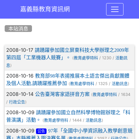
嘉義縣教育資訊網
:::
本站消息
文章列表
2008-10-17
請踴躍參加國立屏東科技大學辦理之2009年
第四屆「工業機器人競賽」。
(
/ 1230 /
教育處學特科
活動訊
)
息
2008-10-16
教育部98年表揚推展本土語言傑出貢獻團體
及個人活動,請踴躍推薦參加
(
/ 1325 /
)
教育處學特科
活動訊息
2008-10-14
公告臺灣客家語拼音方案
(
/ 1634
教育處學特科
/
)
行政公告
2008-10-09
請踴躍參加國立自然科學博物館辦理之「科
普演講」活動。
(
/ 1444 /
)
教育處學特科
活動訊息
2008-10-09
97年「全國中小學資訊融入教學創意競
公告
賽」本縣推薦入圍決賽名單
(
/ 2057 /
)
教育處學特科
行政公告