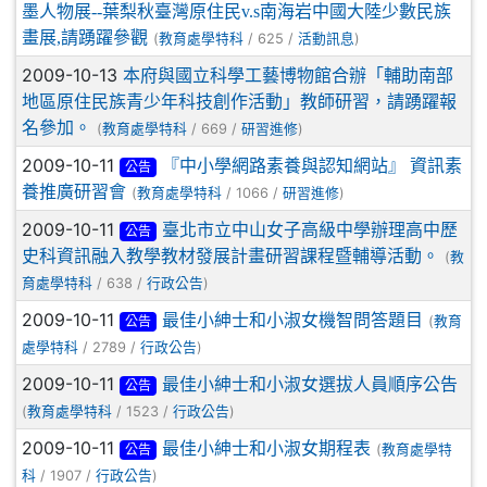
墨人物展--葉梨秋臺灣原住民v.s南海岩中國大陸少數民族
畫展,請踴躍參觀
(
/ 625 /
)
教育處學特科
活動訊息
2009-10-13
本府與國立科學工藝博物館合辦「輔助南部
地區原住民族青少年科技創作活動」教師研習，請踴躍報
名參加。
(
/ 669 /
)
教育處學特科
研習進修
2009-10-11
『中小學網路素養與認知網站』 資訊素
公告
養推廣研習會
(
/ 1066 /
)
教育處學特科
研習進修
2009-10-11
臺北市立中山女子高級中學辦理高中歷
公告
史科資訊融入教學教材發展計畫研習課程暨輔導活動。
(
教
/ 638 /
)
育處學特科
行政公告
2009-10-11
最佳小紳士和小淑女機智問答題目
(
教育
公告
/ 2789 /
)
處學特科
行政公告
2009-10-11
最佳小紳士和小淑女選拔人員順序公告
公告
(
/ 1523 /
)
教育處學特科
行政公告
2009-10-11
最佳小紳士和小淑女期程表
(
教育處學特
公告
/ 1907 /
)
科
行政公告