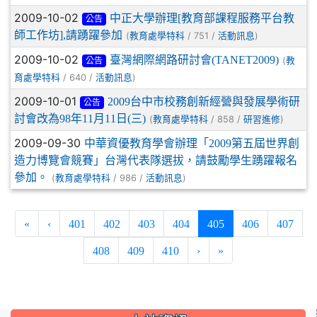
2009-10-02
中正大學辦理[教育部課程服務平台教
公告
師工作坊],請踴躍參加
(
/ 751 /
)
教育處學特科
活動訊息
2009-10-02
臺灣網際網路研討會(TANET2009)
(
教
公告
/ 640 /
)
育處學特科
活動訊息
2009-10-01
2009台中市校務創新經營與發展學術研
公告
討會改為98年11月11日(三)
(
/ 858 /
)
教育處學特科
研習進修
2009-09-30
中華資優教育學會辦理「2009第五屆世界創
造力博覽會競賽」台灣代表隊選拔，請鼓勵學生踴躍報名
參加。
(
/ 986 /
)
教育處學特科
活動訊息
(current)
«
‹
401
402
403
404
405
406
407
408
409
410
›
»
:::