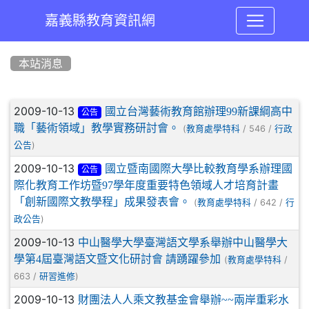
嘉義縣教育資訊網
:::
本站消息
文章列表
2009-10-13
國立台灣藝術教育館辦理99新課綱高中
公告
職「藝術領域」教學實務研討會。
(
/ 546 /
教育處學特科
行政
)
公告
2009-10-13
國立暨南國際大學比較教育學系辦理國
公告
際化教育工作坊暨97學年度重要特色領域人才培育計畫
「創新國際文教學程」成果發表會。
(
/ 642 /
教育處學特科
行
)
政公告
2009-10-13
中山醫學大學臺灣語文學系舉辦中山醫學大
學第4屆臺灣語文暨文化研討會 請踴躍參加
(
/
教育處學特科
663 /
)
研習進修
2009-10-13
財團法人人乘文教基金會舉辦~~兩岸重彩水