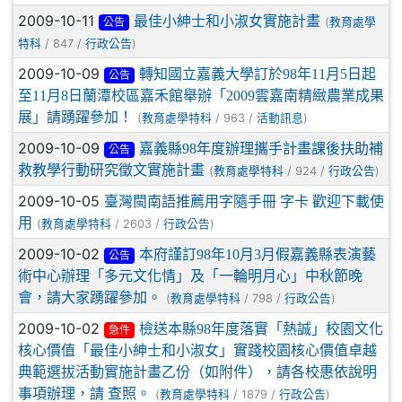
2009-10-11
最佳小紳士和小淑女實施計畫
(
教育處學
公告
/ 847 /
)
特科
行政公告
2009-10-09
轉知國立嘉義大學訂於98年11月5日起
公告
至11月8日蘭潭校區嘉禾館舉辦「2009雲嘉南精緻農業成果
展」請踴躍參加！
(
/ 963 /
)
教育處學特科
活動訊息
2009-10-09
嘉義縣98年度辦理攜手計畫課後扶助補
公告
救教學行動研究徵文實施計畫
(
/ 924 /
)
教育處學特科
行政公告
2009-10-05
臺灣閩南語推薦用字隨手冊 字卡 歡迎下載使
用
(
/ 2603 /
)
教育處學特科
行政公告
2009-10-02
本府謹訂98年10月3月假嘉義縣表演藝
公告
術中心辦理「多元文化情」及「一輪明月心」中秋節晚
會，請大家踴躍參加。
(
/ 798 /
)
教育處學特科
行政公告
2009-10-02
檢送本縣98年度落實「熱誠」校園文化
急件
核心價值「最佳小紳士和小淑女」實踐校園核心價值卓越
典範選拔活動實施計畫乙份（如附件），請各校惠依說明
事項辦理，請 查照。
(
/ 1879 /
)
教育處學特科
行政公告