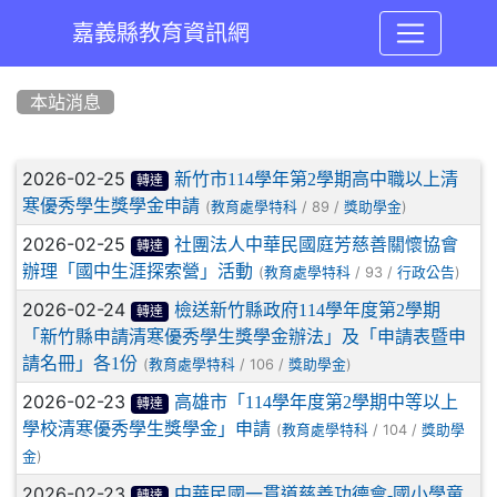
嘉義縣教育資訊網
:::
本站消息
文章列表
2026-02-25
新竹市114學年第2學期高中職以上清
轉達
寒優秀學生獎學金申請
(
/ 89 /
)
教育處學特科
獎助學金
2026-02-25
社團法人中華民國庭芳慈善關懷協會
轉達
辦理「國中生涯探索營」活動
(
/ 93 /
)
教育處學特科
行政公告
2026-02-24
檢送新竹縣政府114學年度第2學期
轉達
「新竹縣申請清寒優秀學生獎學金辦法」及「申請表暨申
請名冊」各1份
(
/ 106 /
)
教育處學特科
獎助學金
2026-02-23
高雄市「114學年度第2學期中等以上
轉達
學校清寒優秀學生獎學金」申請
(
/ 104 /
教育處學特科
獎助學
)
金
2026-02-23
中華民國一貫道慈善功德會-國小學童
轉達