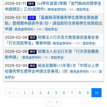
2026-02-11
114學年度第2學期「金門縣政府獎學金
轉達
申請規定」乙份(如附件)
(
/ 94 /
)
教育處學特科
獎助學金
2026-02-10
「嘉義縣清寒優秀學生獎學金實施要
公告
點」暨相關申請表件各1份，請協助符合資格學生依限提出
申請
(
/ 146 /
)
教育處學特科
獎助學金
2026-02-09
財團法人行天宮文教發展促進基金會
轉達
「行天宮助學金」專案申請
(
/ 114 /
)
教育處學特科
獎助學金
2026-02-09
財團法人台北行天宮「行天宮急難救
轉達
助申請」
(
/ 76 /
)
教育處學特科
獎助學金
2026-02-09
檢送宜蘭縣115年第1次「中等以上學
轉達
校優秀學生獎學金申請注意事項」1份
(
/ 63 /
教育處學特科
獎
)
助學金
(curre
«
‹
1
2
3
4
5
6
7
8
9
10
›
»