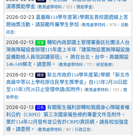
清寒獎助學金
(
/ 122 /
)
教育處學特科
獎助學金
2026-02-23
嘉義縣114學年度第2學期友善校園週線上答
題抽獎活動，請鼓勵所屬學生參加
(
/ 979 /
教育處學特科
活動
)
訊息
2026-02-13
轉知內政部國土管理署委託社團法人台
分享
灣無障礙協會辦理115年度上半年『建築物設置無障礙設施
設備勘檢人員培訓講習班』。 將在台北、台中、高雄開設
146-149梯次，請查照。
(
/ 111 /
)
教育處學特科
研習進修
2026-02-13
新北市政府114學年度第2學期「新北市
轉達
高級中等以上學校原住民學生獎學金」自115年2月26日起
至115年3月26日止受理申請(如附件)
(
/ 125 /
教育處學特科
獎
)
助學金
2026-02-13
有關衛生福利部轉知我國身心障礙者權
公告
利公約（CRPD）第三次國家報告條約專要文件及附件，
業於114年12月發布並公告於CRPD資訊網，請各校加強宣
導，請查照。
(
/ 80 /
)
教育處學特科
行政公告