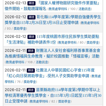
2026-02-13
「國家人權博物館研究徵件作業要點」
轉達
徵件開始，鼓勵踴躍報名
(
/ 100 /
)
教育處學特科
活動訊息
2026-02-12
彰化縣114學年度第2學期自強優秀學生
轉達
獎學金自115年2月26日至3月16日止受理申請
(
教育處學特科
/ 93 /
)
獎助學金
2026-02-12
115年度桃園市原住民族學生獎助要點
轉達
「生活津貼」補助申請表件1份
(
/ 80 /
)
教育處學特科
獎助學金
2026-02-11
財團法人人安社會福利慈善事業基金會
轉達
為推廣惜福與生命教育，擬於校園推動「惜福宣導」活動
(
/ 108 /
)
教育處學特科
活動訊息
2026-02-11
社團法人中華民國紅心字會115年度
轉達
「紅心向日葵將助學金」-受刑人子女獎助學金申請
(
教育處
/ 76 /
)
學特科
獎助學金
2026-02-11
苗栗縣政府114學年度第2學期中等以上
轉達
學校清寒優秀學生獎學金，自115年3月1日起至115年3月30
日止受理申請
(
/ 82 /
)
教育處學特科
獎助學金