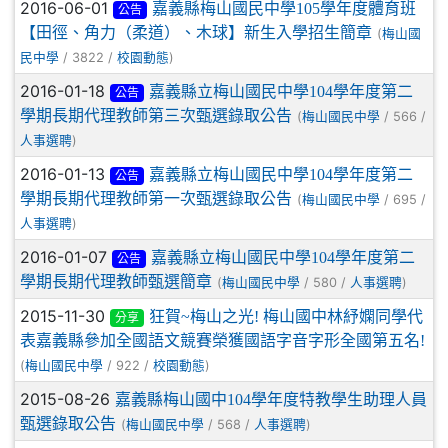
2016-06-01
嘉義縣梅山國民中學105學年度體育班
公告
【田徑、角力（柔道）、木球】新生入學招生簡章
(
梅山國
/ 3822 /
)
民中學
校園動態
2016-01-18
嘉義縣立梅山國民中學104學年度第二
公告
學期長期代理教師第三次甄選錄取公告
(
/ 566 /
梅山國民中學
)
人事選聘
2016-01-13
嘉義縣立梅山國民中學104學年度第二
公告
學期長期代理教師第一次甄選錄取公告
(
/ 695 /
梅山國民中學
)
人事選聘
2016-01-07
嘉義縣立梅山國民中學104學年度第二
公告
學期長期代理教師甄選簡章
(
/ 580 /
)
梅山國民中學
人事選聘
2015-11-30
狂賀~梅山之光! 梅山國中林紓嫻同學代
分享
表嘉義縣參加全國語文競賽榮獲國語字音字形全國第五名!
(
/ 922 /
)
梅山國民中學
校園動態
2015-08-26
嘉義縣梅山國中104學年度特教學生助理人員
甄選錄取公告
(
/ 568 /
)
梅山國民中學
人事選聘