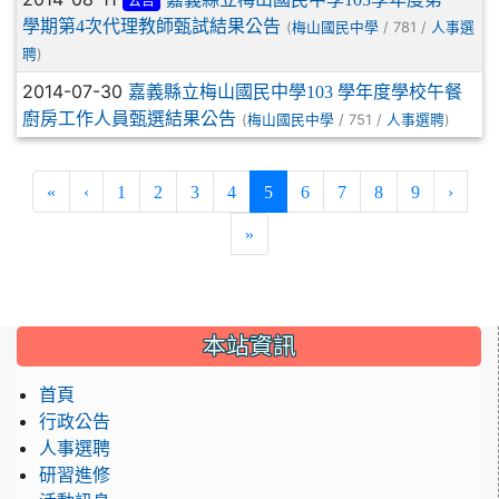
公告
學期第4次代理教師甄試結果公告
(
/ 781 /
梅山國民中學
人事選
)
聘
2014-07-30
嘉義縣立梅山國民中學103 學年度學校午餐
廚房工作人員甄選結果公告
(
/ 751 /
)
梅山國民中學
人事選聘
(current)
«
‹
1
2
3
4
5
6
7
8
9
›
»
:::
本站資訊
首頁
行政公告
人事選聘
研習進修