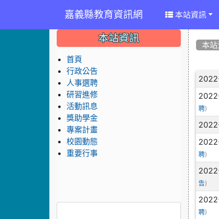
嘉義縣教育資訊網
本站資訊
:::
:::
:::
本站資訊
本站
首頁
行政公告
文
2022
人事選聘
研習進修
2022
活動訊息
)
聘
獎助學金
2022
專案計畫
2022
校園動態
重要行事
)
聘
2022
)
告
2022
)
聘