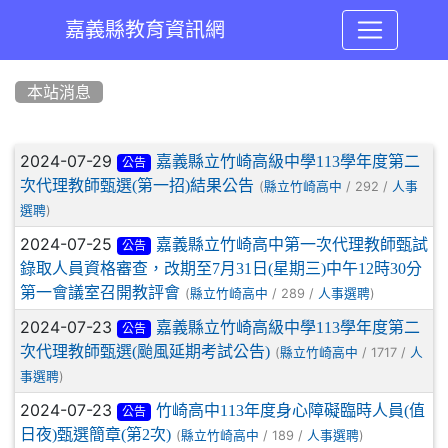
嘉義縣教育資訊網
:::
本站消息
文章列表
2024-07-29
嘉義縣立竹崎高級中學113學年度第二
公告
次代理教師甄選(第一招)結果公告
(
/ 292 /
縣立竹崎高中
人事
)
選聘
2024-07-25
嘉義縣立竹崎高中第一次代理教師甄試
公告
錄取人員資格審查，改期至7月31日(星期三)中午12時30分
第一會議室召開教評會
(
/ 289 /
)
縣立竹崎高中
人事選聘
2024-07-23
嘉義縣立竹崎高級中學113學年度第二
公告
次代理教師甄選(颱風延期考試公告)
(
/ 1717 /
縣立竹崎高中
人
)
事選聘
2024-07-23
竹崎高中113年度身心障礙臨時人員(值
公告
日夜)甄選簡章(第2次)
(
/ 189 /
)
縣立竹崎高中
人事選聘