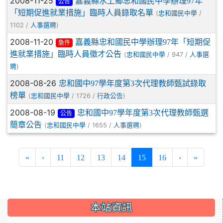
2008-11-25
嘉義縣水上鄉忠和國民中學辦理97年
公告
「短期促進就業措施」臨時人員錄取名單
(
/
忠和國民中學
1102 /
)
人事選聘
2008-11-20
嘉義縣忠和國民中學辦理97年「短期促
急件
進就業措施」臨時人員徵才公告
(
/ 947 /
忠和國民中學
人事選
)
聘
2008-08-26
忠和國中97學年度第3次代理教師甄試錄取
榜單
(
/ 1726 /
)
忠和國民中學
行政公告
2008-08-19
忠和國中97學年度第3次代理教師甄選
公告
簡章公告
(
/ 1655 /
)
忠和國民中學
人事選聘
(current)
«
‹
11
12
13
14
15
16
›
»
:::
本站資訊