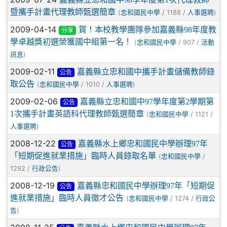
暨攜手計畫代理教師甄選簡章
(
/ 1188 /
)
忠和國民中學
人事選聘
2009-04-14
賀！本校教學團隊參加嘉義縣98年度教
分享
學卓越獎初選榮獲國中組第一名！
(
/ 907 /
忠和國民中學
活動
)
訊息
2009-02-11
嘉義縣立忠和國中攜手計畫儲備教師錄
公告
取公告
(
/ 1010 /
)
忠和國民中學
人事選聘
2009-02-06
嘉義縣立忠和國中97學年度第2學期第
公告
1次攜手計畫英語科代理教師甄選簡章
(
/ 1121 /
忠和國民中學
)
人事選聘
2008-12-22
嘉義縣水上鄉忠和國民中學辦理97年
公告
「短期促進就業措施」臨時人員錄取名單
(
/
忠和國民中學
1292 /
)
行政公告
2008-12-19
嘉義縣忠和國民中學辦理97年「短期促
公告
進就業措施」臨時人員徵才公告
(
/ 1274 /
忠和國民中學
行政公
)
告