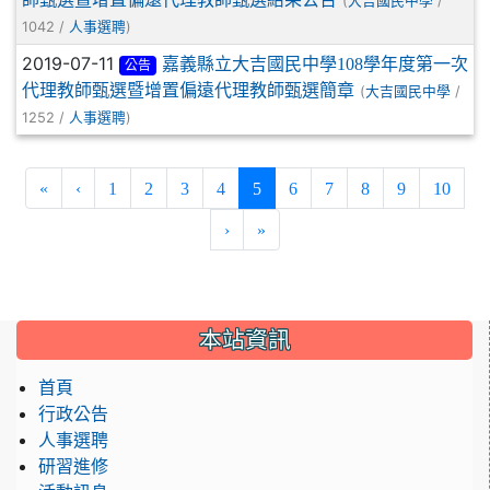
(
/
大吉國民中學
1042 /
)
人事選聘
2019-07-11
嘉義縣立大吉國民中學108學年度第一次
公告
代理教師甄選暨增置偏遠代理教師甄選簡章
(
/
大吉國民中學
1252 /
)
人事選聘
(current)
«
‹
1
2
3
4
5
6
7
8
9
10
›
»
:::
本站資訊
首頁
行政公告
人事選聘
研習進修