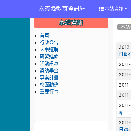
嘉義縣教育資訊網
本站資訊
:::
:::
:::
本站資訊
本站
首頁
行政公告
文
2012
人事選聘
日舉行
研習進修
活動訊息
2011
獎助學金
2011
專案計畫
2011
校園動態
重要行事
2011
2011
)
聘
2011
日)08: