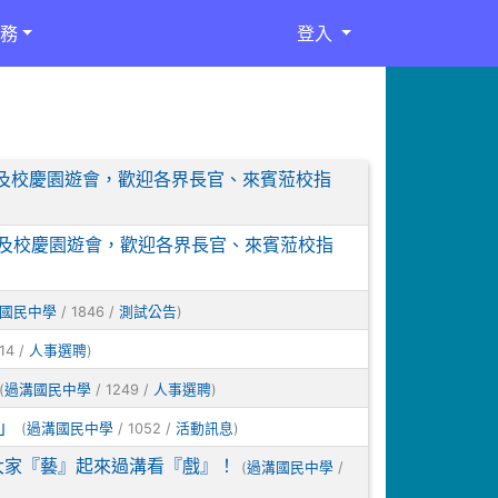
務
登入
及校慶園遊會，歡迎各界長官、來賓蒞校指
及校慶園遊會，歡迎各界長官、來賓蒞校指
/ 1846 /
)
國民中學
測試公告
14 /
)
人事選聘
(
/ 1249 /
)
過溝國民中學
人事選聘
」
(
/ 1052 /
)
過溝國民中學
活動訊息
請大家『藝』起來過溝看『戲』！
(
/
過溝國民中學