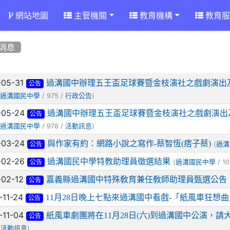
網站地圖
主管機關
教育機構
教育服
消息
章列表
-05-31
過溝國中辦理五王盃足球賽暨金枝演社之戲劇演出
公告
(
/ 975 /
)
過溝國民中學
行政公告
-05-24
過溝國中辦理五王盃足球賽暨金枝演社之戲劇演出
公告
(
/ 978 /
)
過溝國民中學
活動訊息
-03-24
與作家有約：網路小說之寫作-蔡智恆(痞子蔡)
(
過溝
公告
-02-26
過溝國民中學特教助理員徵選結果
(
/ 10
過溝國民中學
公告
-02-12
嘉義縣過溝國中特殊敎育兼任敎師助理員甄選公告
公告
-11-24
11月28日晚上七點來過溝國中看戲-「紙風車狂想曲
公告
-11-04
紙風車劇團將在11月28日(六)到過溝國中公演，
公告
/
)
活動訊息