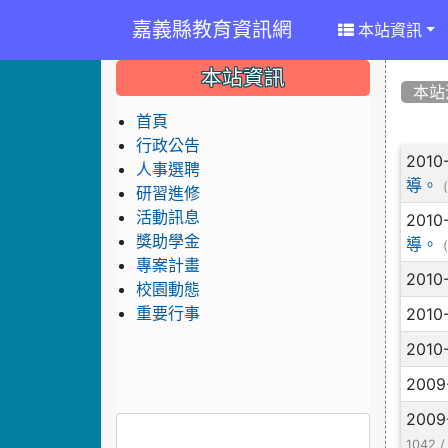
嘉義縣教育資訊網
本站資訊
:::
:::
:::
本站資訊
本站
首頁
行政公告
文
2010
人事選聘
導。
研習進修
活動訊息
2010
獎助學金
導。
專案計畫
2010
校園動態
2010
重要行事
2010
2009
2009
1042 