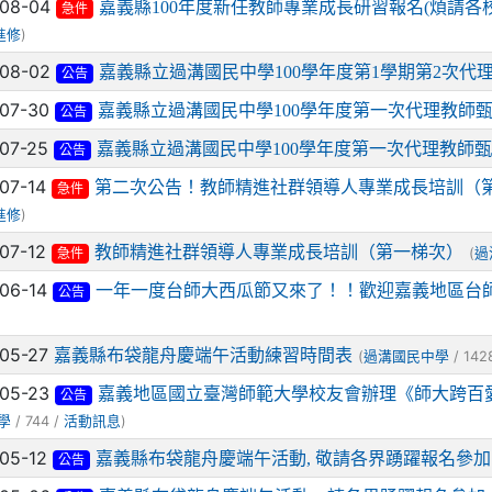
-08-04
嘉義縣100年度新任教師專業成長研習報名(煩請各
急件
)
進修
-08-02
嘉義縣立過溝國民中學100學年度第1學期第2次代
公告
-07-30
嘉義縣立過溝國民中學100學年度第一次代理教師
公告
-07-25
嘉義縣立過溝國民中學100學年度第一次代理教師
公告
-07-14
第二次公告！教師精進社群領導人專業成長培訓（
急件
)
進修
-07-12
教師精進社群領導人專業成長培訓（第一梯次）
(
過
急件
-06-14
一年一度台師大西瓜節又來了！！歡迎嘉義地區台
公告
-05-27
嘉義縣布袋龍舟慶端午活動練習時間表
(
/ 142
過溝國民中學
-05-23
嘉義地區國立臺灣師範大學校友會辦理《師大跨百
公告
/ 744 /
)
學
活動訊息
-05-12
嘉義縣布袋龍舟慶端午活動, 敬請各界踴躍報名參加
公告