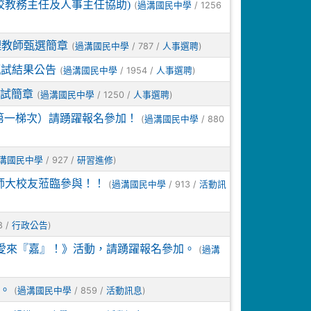
校教務主任及人事主任協助)
(
/ 1256
過溝國民中學
理教師甄選簡章
(
/ 787 /
)
過溝國民中學
人事選聘
甄試結果公告
(
/ 1954 /
)
過溝國民中學
人事選聘
甄試簡章
(
/ 1250 /
)
過溝國民中學
人事選聘
第一梯次）請踴躍報名參加！
(
/ 880
過溝國民中學
/ 927 /
)
溝國民中學
研習進修
師大校友蒞臨參與！！
(
/ 913 /
過溝國民中學
活動訊
8 /
)
行政公告
愛來『嘉』！》活動，請踴躍報名參加。
(
過溝
。
(
/ 859 /
)
過溝國民中學
活動訊息