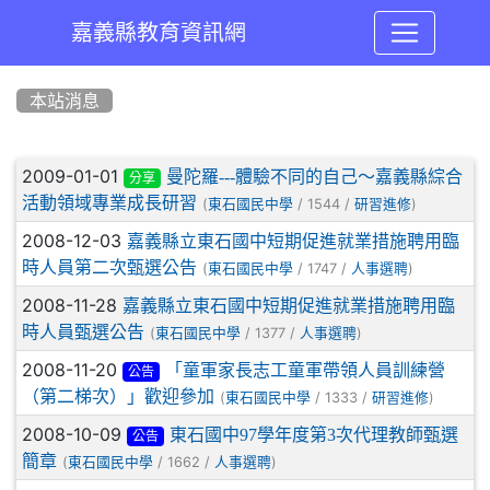
嘉義縣教育資訊網
:::
本站消息
文章列表
2009-01-01
曼陀羅---體驗不同的自己～嘉義縣綜合
分享
活動領域專業成長研習
(
/ 1544 /
)
東石國民中學
研習進修
2008-12-03
嘉義縣立東石國中短期促進就業措施聘用臨
時人員第二次甄選公告
(
/ 1747 /
)
東石國民中學
人事選聘
2008-11-28
嘉義縣立東石國中短期促進就業措施聘用臨
時人員甄選公告
(
/ 1377 /
)
東石國民中學
人事選聘
2008-11-20
「童軍家長志工童軍帶領人員訓練營
公告
（第二梯次）」歡迎參加
(
/ 1333 /
)
東石國民中學
研習進修
2008-10-09
東石國中97學年度第3次代理教師甄選
公告
簡章
(
/ 1662 /
)
東石國民中學
人事選聘