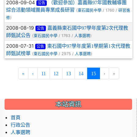
2008-09-04
（歡迎參加）嘉義縣97年國教輔導團
公告
綜合活動領域團員專業成長研習
(
/ 1760 /
東石國民中學
研習進
)
修
2008-08-19
嘉義縣東石國中97學年度第2次代理教
公告
師甄試公告
(
/ 1763 /
)
東石國民中學
人事選聘
2008-07-31
東石國中97學年度第1學期第1次代理教
公告
師甄試榜單
(
/ 2975 /
)
東石國民中學
人事選聘
(current)
«
‹
11
12
13
14
15
›
»
:::
本站資訊
首頁
行政公告
人事選聘