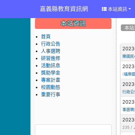
嘉義縣教育資訊網
本站資訊
:::
:::
:::
本站資訊
本站
首頁
行政公告
文
2023
人事選聘
樂國民
研習進修
活動訊息
2023
獎助學金
(
福樂
專案計畫
2023
校園動態
行政公
重要行事
2023
事選聘
2023
235 /