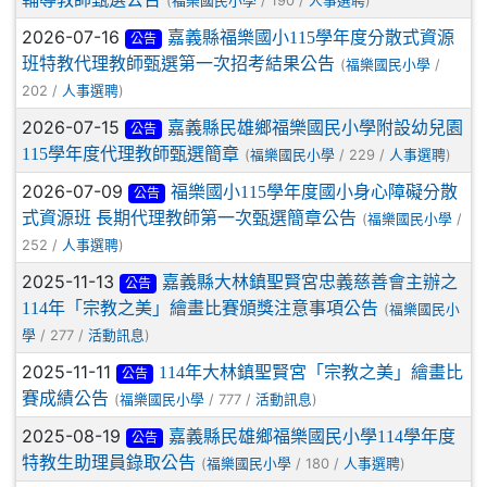
(
/ 190 /
)
福樂國民小學
人事選聘
2026-07-16
嘉義縣福樂國小115學年度分散式資源
公告
班特教代理教師甄選第一次招考結果公告
(
/
福樂國民小學
202 /
)
人事選聘
2026-07-15
嘉義縣民雄鄉福樂國民小學附設幼兒園
公告
115學年度代理教師甄選簡章
(
/ 229 /
)
福樂國民小學
人事選聘
2026-07-09
福樂國小115學年度國小身心障礙分散
公告
式資源班 長期代理教師第一次甄選簡章公告
(
/
福樂國民小學
252 /
)
人事選聘
2025-11-13
嘉義縣大林鎮聖賢宮忠義慈善會主辦之
公告
114年「宗教之美」繪畫比賽頒獎注意事項公告
(
福樂國民小
/ 277 /
)
學
活動訊息
2025-11-11
114年大林鎮聖賢宮「宗教之美」繪畫比
公告
賽成績公告
(
/ 777 /
)
福樂國民小學
活動訊息
2025-08-19
嘉義縣民雄鄉福樂國民小學114學年度
公告
特教生助理員錄取公告
(
/ 180 /
)
福樂國民小學
人事選聘