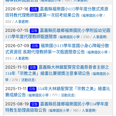
(
/ 190 /
)
福樂國民小學
人事選聘
2026-07-16
嘉義縣福樂國小115學年度分散式資源
公告
班特教代理教師甄選第一次招考結果公告
(
/
福樂國民小學
202 /
)
人事選聘
2026-07-15
嘉義縣民雄鄉福樂國民小學附設幼兒園
公告
115學年度代理教師甄選簡章
(
/ 230 /
)
福樂國民小學
人事選聘
2026-07-09
福樂國小115學年度國小身心障礙分散
公告
式資源班 長期代理教師第一次甄選簡章公告
(
/
福樂國民小學
253 /
)
人事選聘
2025-11-13
嘉義縣大林鎮聖賢宮忠義慈善會主辦之
公告
114年「宗教之美」繪畫比賽頒獎注意事項公告
(
福樂國民小
/ 279 /
)
學
活動訊息
2025-11-11
114年大林鎮聖賢宮「宗教之美」繪畫比
公告
賽成績公告
(
/ 777 /
)
福樂國民小學
活動訊息
2025-08-19
嘉義縣民雄鄉福樂國民小學114學年度
公告
特教生助理員錄取公告
(
/ 180 /
)
福樂國民小學
人事選聘