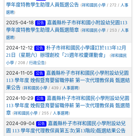
學年度特教學生助理人員甄選公告
(
/ 272 /
祥和國民小學
人事
)
選聘
2025-04-18
嘉義縣朴子市祥和國小附設幼兒園113
公告
學年度特教學生助理人員甄選簡章
(
/ 253 /
祥和國民小學
人事
)
選聘
2024-12-12
朴子市祥和國民小學謹訂於113年12月
公告
21日（星期六）辦理創校「21週年校慶運動會」
(
祥和國民
/ 208 /
)
小學
行政公告
2024-11-05
嘉義縣朴子市祥和國民小學附設幼兒園
公告
113 學年度 娩假暨育嬰留職停薪 第一次代理教保員 甄選結
果公告
(
/ 439 /
)
祥和國民小學
人事選聘
2024-10-29
嘉義縣朴子市祥和國民小學附設幼兒園
公告
113 學年度 娩假暨育嬰留職停薪 第一次代理教保員 甄選簡
章
(
/ 255 /
)
祥和國民小學
人事選聘
2024-09-04
嘉義縣朴子市祥和國民小學附設幼兒
公告
園 113 學年度代理教保員第五次(第13階段)甄選結果公告