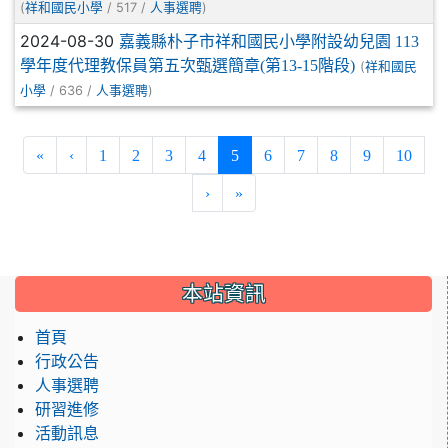
(
/ 517 /
)
祥和國民小學
人事選聘
2024-08-30
嘉義縣朴子市祥和國民小學附設幼兒園 113
學年度代理教保員第五次甄選簡章(第13-15階段)
(
祥和國民
/ 636 /
)
小學
人事選聘
(current)
«
‹
1
2
3
4
5
6
7
8
9
10
›
»
:::
本站資訊
首頁
行政公告
人事選聘
研習進修
活動訊息