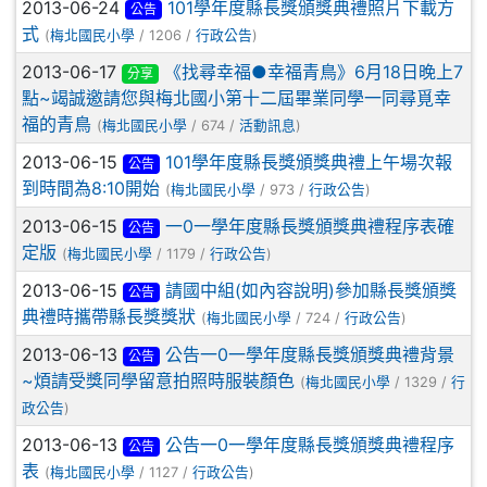
2013-06-24
101學年度縣長獎頒獎典禮照片下載方
公告
式
(
梅北國民小學
/ 1206 /
行政公告
)
2013-06-17
《找尋幸福●幸福青鳥》6月18日晚上7
分享
點~竭誠邀請您與梅北國小第十二屆畢業同學一同尋覓幸
福的青鳥
(
梅北國民小學
/ 674 /
活動訊息
)
2013-06-15
101學年度縣長獎頒獎典禮上午場次報
公告
到時間為8:10開始
(
梅北國民小學
/ 973 /
行政公告
)
2013-06-15
一0一學年度縣長獎頒獎典禮程序表確
公告
定版
(
梅北國民小學
/ 1179 /
行政公告
)
2013-06-15
請國中組(如內容說明)參加縣長獎頒獎
公告
典禮時攜帶縣長獎獎狀
(
梅北國民小學
/ 724 /
行政公告
)
2013-06-13
公告一0一學年度縣長獎頒獎典禮背景
公告
~煩請受獎同學留意拍照時服裝顏色
(
梅北國民小學
/ 1329 /
行
政公告
)
2013-06-13
公告一0一學年度縣長獎頒獎典禮程序
公告
表
(
梅北國民小學
/ 1127 /
行政公告
)