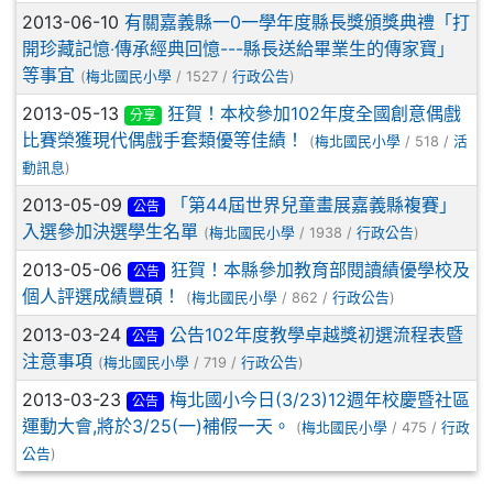
2013-06-10
有關嘉義縣一0一學年度縣長獎頒獎典禮「打
開珍藏記憶‧傳承經典回憶---縣長送給畢業生的傳家寶」
等事宜
(
梅北國民小學
/ 1527 /
行政公告
)
2013-05-13
狂賀！本校參加102年度全國創意偶戲
分享
比賽榮獲現代偶戲手套類優等佳績！
(
梅北國民小學
/ 518 /
活
動訊息
)
2013-05-09
「第44屆世界兒童畫展嘉義縣複賽」
公告
入選參加決選學生名單
(
梅北國民小學
/ 1938 /
行政公告
)
2013-05-06
狂賀！本縣參加教育部閱讀績優學校及
公告
個人評選成績豐碩！
(
梅北國民小學
/ 862 /
行政公告
)
2013-03-24
公告102年度教學卓越獎初選流程表暨
公告
注意事項
(
梅北國民小學
/ 719 /
行政公告
)
2013-03-23
梅北國小今日(3/23)12週年校慶暨社區
公告
運動大會,將於3/25(一)補假一天。
(
梅北國民小學
/ 475 /
行政
公告
)