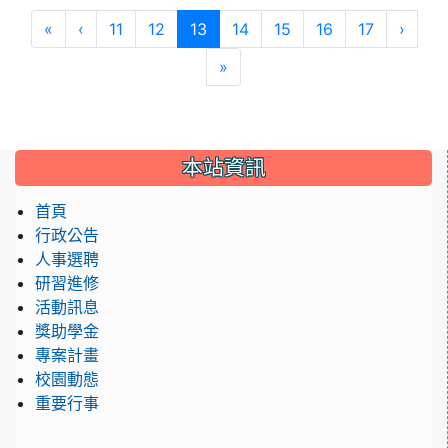
第一頁
上一頁
(目前頁次)
下一
«
‹
11
12
13
14
15
16
17
›
最後頁
»
本站資訊
首頁
行政公告
人事選聘
研習進修
活動訊息
獎助學金
專案計畫
校園動態
重要行事