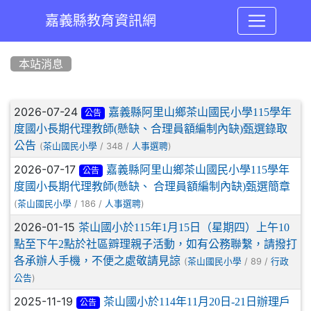
嘉義縣教育資訊網
:::
本站消息
文章列表
2026-07-24
嘉義縣阿里山鄉茶山國民小學115學年
公告
度國小長期代理教師(懸缺、合理員額編制內缺)甄選錄取
公告
(
/ 348 /
)
茶山國民小學
人事選聘
2026-07-17
嘉義縣阿里山鄉茶山國民小學115學年
公告
度國小長期代理教師(懸缺、 合理員額編制內缺)甄選簡章
(
/ 186 /
)
茶山國民小學
人事選聘
2026-01-15
茶山國小於115年1月15日（星期四）上午10
點至下午2點於社區辧理親子活動，如有公務聯繫，請撥打
各承辦人手機，不便之處敬請見諒
(
/ 89 /
茶山國民小學
行政
)
公告
2025-11-19
茶山國小於114年11月20日-21日辦理戶
公告