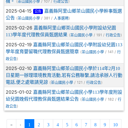
機。
(
/ 107 /
)
茶山國民小學
行政公告
2025-04-15
嘉義縣阿里山鄉茶山國民小學幹事甄選
公告
公告
(
/ 381 /
)
茶山國民小學
人事選聘
2025-02-26
嘉義縣阿里山鄉茶山國民小學附設幼兒園
113學年度代理教保員甄選結果
(
/ 191 /
)
茶山國民小學
行政公告
2025-02-19
嘉義縣阿里山鄉茶山國民小學附設幼兒園113
學年度育嬰留職代理教保員甄選簡章
(
/ 141 /
茶山國民小學
行
)
政公告
2025-02-10
嘉義縣阿里山鄉茶山國民小學於114年2月10
日星期一辦理環境教育活動,若有公務聯繫,請洽承辦人行動
電話,便之處敬請見諒
(
/ 121 /
)
茶山國民小學
行政公告
2025-01-02
嘉義縣阿里山鄉茶山國民小學113學年度附設
幼兒園娩假代理教保員甄選結果公告
(
/ 182 /
茶山國民小學
行
)
政公告
(current)
«
‹
1
2
3
4
5
6
7
8
9
10