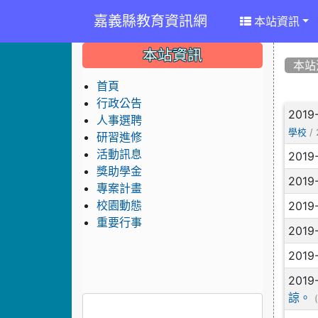
嘉義縣教育資訊網
本站資訊
:::
:::
:::
本站資訊
本站
首頁
行政公告
文
2019
人事選聘
/ 
學校
研習進修
活動訊息
2019
獎助學金
2019
專案計畫
2019
校園動態
重要行事
2019
2019
2019
諒。