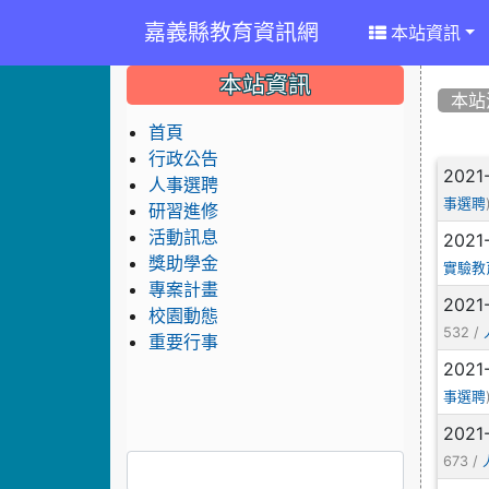
嘉義縣教育資訊網
本站資訊
:::
:::
:::
本站資訊
本站
首頁
行政公告
文
2021
人事選聘
事選聘
研習進修
活動訊息
2021
獎助學金
實驗教
專案計畫
2021
校園動態
532 /
重要行事
2021
事選聘
2021
673 /